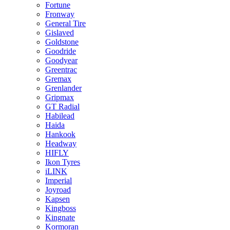
Fortune
Fronway
General Tire
Gislaved
Goldstone
Goodride
Goodyear
Greentrac
Gremax
Grenlander
Gripmax
GT Radial
Habilead
Haida
Hankook
Headway
HIFLY
Ikon Tyres
iLINK
Imperial
Joyroad
Kapsen
Kingboss
Kingnate
Kormoran