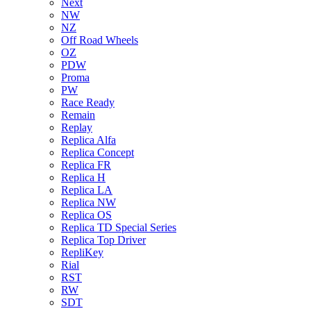
Next
NW
NZ
Off Road Wheels
OZ
PDW
Proma
PW
Race Ready
Remain
Replay
Replica Alfa
Replica Concept
Replica FR
Replica H
Replica LA
Replica NW
Replica OS
Replica TD Special Series
Replica Top Driver
RepliKey
Rial
RST
RW
SDT