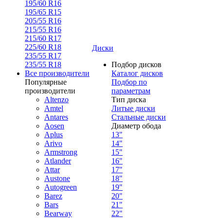
195/60 R16
195/65 R15
205/55 R16
215/55 R16
215/60 R17
225/60 R18
Диски
235/55 R17
235/55 R18
Подбор дисков
Все производители
Каталог дисков
Популярные
Подбор по
производители
параметрам
Altenzo
Тип диска
Amtel
Литые диски
Antares
Стальные диски
Aosen
Диаметр обода
Aplus
13"
Arivo
14"
Armstrong
15"
Atlander
16"
Attar
17"
Austone
18"
Autogreen
19"
Barez
20"
Bars
21"
Bearway
22"