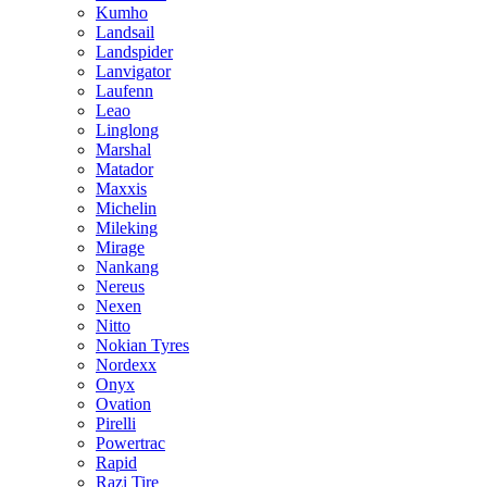
Kumho
Landsail
Landspider
Lanvigator
Laufenn
Leao
Linglong
Marshal
Matador
Maxxis
Michelin
Mileking
Mirage
Nankang
Nereus
Nexen
Nitto
Nokian Tyres
Nordexx
Onyx
Ovation
Pirelli
Powertrac
Rapid
Razi Tire