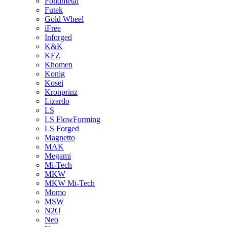
Fondmetal
Futek
Gold Wheel
iFree
Inforged
K&K
KFZ
Khomen
Konig
Kosei
Kronprinz
Lizardo
LS
LS FlowForming
LS Forged
Magnetto
MAK
Megami
Mi-Tech
MKW
MKW Mi-Tech
Momo
MSW
N2O
Neo