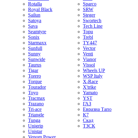
Rotalla
Sparco
Royal Black
SRW
Sailun
Steger
Satoya
Swortech
Sava
Tech Line
Seamtyre
Topu
Sonix
Trebl
Starmaxx
TY447
Sunfull
Vector
Sunny
Venti
Sunwide
Vianor
Taurus
Vissol
Tigar
Wheels UP
Torero
WSP Italy
Torque
X-Race
Tourador
X'trike
Toyo
Yamato
Tracmax
YST
Trazano
ГАЗ
Tri-ace
Евразиа Тапо
Triangle
К7
Tunga
Скад
Unigrip
ТЗСК
Unistar
Venom Power