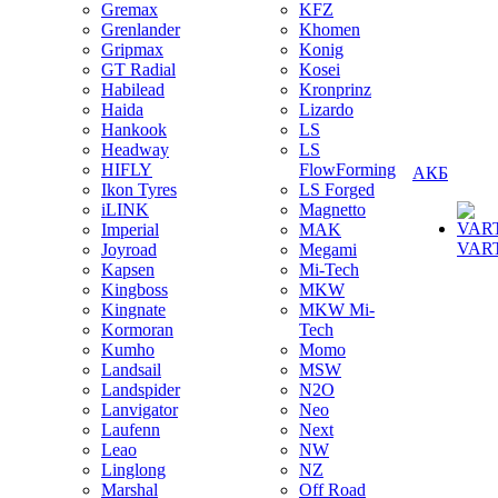
Gremax
KFZ
Grenlander
Khomen
Gripmax
Konig
GT Radial
Kosei
Habilead
Kronprinz
Haida
Lizardo
Hankook
LS
Headway
LS
HIFLY
FlowForming
АКБ
Ikon Tyres
LS Forged
iLINK
Magnetto
Imperial
MAK
VAR
Joyroad
Megami
Kapsen
Mi-Tech
Kingboss
MKW
Kingnate
MKW Mi-
Kormoran
Tech
Kumho
Momo
Landsail
MSW
Landspider
N2O
Lanvigator
Neo
Laufenn
Next
Leao
NW
Linglong
NZ
Marshal
Off Road