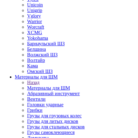
Unicoin
Unigrip
Vglory
Warrior
Worcraft
XCMG
Yokohama
Барнаульский ШЗ
Белшина
Волжский ШЗ
Волтайр
Кама
Омский ШЗ
Материалы для ШМ
Назад
Материалы для ШМ
Абразивный инструмент
Вентили
Головки ударные
Грибки
Грузы для грузовых колес
Грузы для литых дисков
Грузы для стальных дисков
Грузы самоклеющиеся
Домкраты