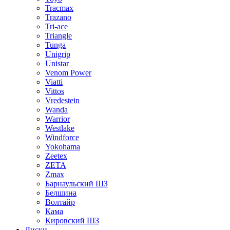
Tracmax
Trazano
Tri-ace
Triangle
Tunga
Unigrip
Unistar
Venom Power
Viatti
Vittos
Vredestein
Wanda
Warrior
Westlake
Windforce
Yokohama
Zeetex
ZETA
Zmax
Барнаульский ШЗ
Белшина
Волтайр
Кама
Кировский ШЗ
Диски