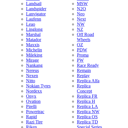
Landsail
MSW
Landspider
N2O
Lanvigator
Neo
Laufenn
Next
Leao
NW
Linglong
NZ
Marshal
Off Road
Matador
Wheels
Maxxis
OZ
Michelin
PDW
Mileking
Proma
Mirage
PW
Nankang
Race Ready
Nereus
Remain
Nexen
Replay
Nitto
Replica Alfa
Nokian Tyres
Replica
Nordexx
Concept
Onyx
Replica FR
Ovation
Replica H
Pirelli
Replica LA
Powertrac
Replica NW
Rapid
Replica OS
Razi Tire
Replica TD
Riken
Special Series