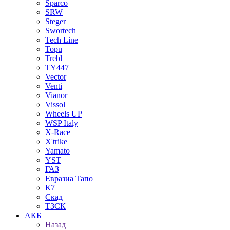
Sparco
SRW
Steger
Swortech
Tech Line
Topu
Trebl
TY447
Vector
Venti
Vianor
Vissol
Wheels UP
WSP Italy
X-Race
X'trike
Yamato
YST
ГАЗ
Евразиа Тапо
К7
Скад
ТЗСК
АКБ
Назад