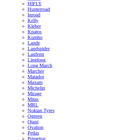
HIFLY
Hunterroad
Inroad
Kelly
Kleber
Kpatos
Kumho
Lande
Landspider
Laufenn
Linglong
Long March
Marcher
Matador
Maxam
Michelin
Mirage
Mitas
MRL
Nokian Tyres
Ogreen
Otani
Ovation
Petlas
Primetrac