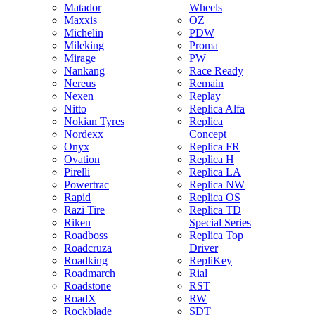
Matador
Wheels
Maxxis
OZ
Michelin
PDW
Mileking
Proma
Mirage
PW
Nankang
Race Ready
Nereus
Remain
Nexen
Replay
Nitto
Replica Alfa
Nokian Tyres
Replica
Nordexx
Concept
Onyx
Replica FR
Ovation
Replica H
Pirelli
Replica LA
Powertrac
Replica NW
Rapid
Replica OS
Razi Tire
Replica TD
Riken
Special Series
Roadboss
Replica Top
Roadcruza
Driver
Roadking
RepliKey
Roadmarch
Rial
Roadstone
RST
RoadX
RW
Rockblade
SDT