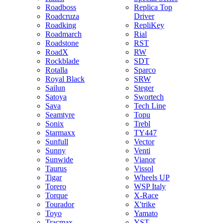
Roadboss
Replica Top
Roadcruza
Driver
Roadking
RepliKey
Roadmarch
Rial
Roadstone
RST
RoadX
RW
Rockblade
SDT
Rotalla
Sparco
Royal Black
SRW
Sailun
Steger
Satoya
Swortech
Sava
Tech Line
Seamtyre
Topu
Sonix
Trebl
Starmaxx
TY447
Sunfull
Vector
Sunny
Venti
Sunwide
Vianor
Taurus
Vissol
Tigar
Wheels UP
Torero
WSP Italy
Torque
X-Race
Tourador
X'trike
Toyo
Yamato
Tracmax
YST