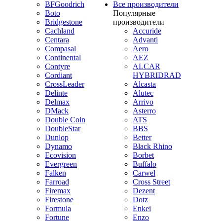
BFGoodrich
Все производители
Boto
Популярные
Bridgestone
производители
Cachland
Accuride
Centara
Advanti
Compasal
Aero
Continental
AEZ
Contyre
ALCAR
Cordiant
HYBRIDRAD
CrossLeader
Alcasta
Delinte
Alutec
Delmax
Arrivo
DMack
Asterro
Double Coin
ATS
DoubleStar
BBS
Dunlop
Better
Dynamo
Black Rhino
Ecovision
Borbet
Evergreen
Buffalo
Falken
Carwel
Farroad
Cross Street
Firemax
Dezent
Firestone
Dotz
Formula
Enkei
Fortune
Enzo