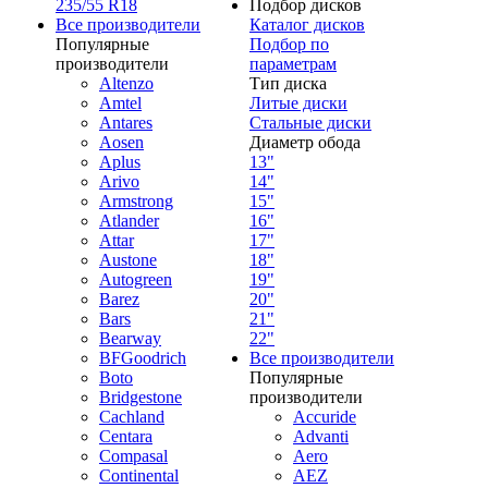
235/55 R18
Подбор дисков
Все производители
Каталог дисков
Популярные
Подбор по
производители
параметрам
Altenzo
Тип диска
Amtel
Литые диски
Antares
Стальные диски
Aosen
Диаметр обода
Aplus
13"
Arivo
14"
Armstrong
15"
Atlander
16"
Attar
17"
Austone
18"
Autogreen
19"
Barez
20"
Bars
21"
Bearway
22"
BFGoodrich
Все производители
Boto
Популярные
Bridgestone
производители
Cachland
Accuride
Centara
Advanti
Compasal
Aero
Continental
AEZ