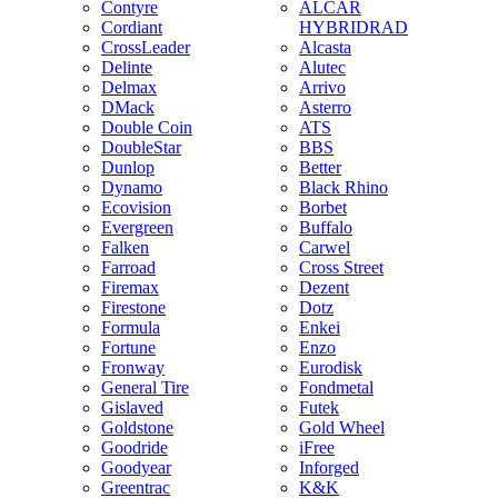
Contyre
ALCAR
Cordiant
HYBRIDRAD
CrossLeader
Alcasta
Delinte
Alutec
Delmax
Arrivo
DMack
Asterro
Double Coin
ATS
DoubleStar
BBS
Dunlop
Better
Dynamo
Black Rhino
Ecovision
Borbet
Evergreen
Buffalo
Falken
Carwel
Farroad
Cross Street
Firemax
Dezent
Firestone
Dotz
Formula
Enkei
Fortune
Enzo
Fronway
Eurodisk
General Tire
Fondmetal
Gislaved
Futek
Goldstone
Gold Wheel
Goodride
iFree
Goodyear
Inforged
Greentrac
K&K