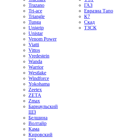
Trazano
ГАЗ
Tri-ace
Евразиа Тапо
Triangle
К7
Tunga
Скад
Unigrip
ТЗСК
Unistar
Venom Power
Viatti
Vittos
Vredestein
Wanda
Warrior
Westlake
Windforce
Yokohama
Zeetex
ZETA
Zmax
Барнаульский
ШЗ
Белшина
Волтайр
Кама
Кировский