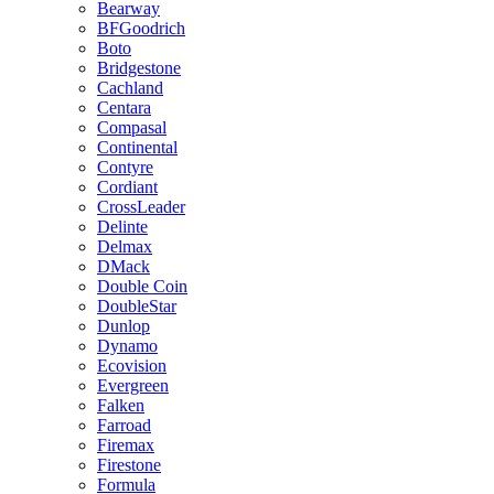
Bearway
BFGoodrich
Boto
Bridgestone
Cachland
Centara
Compasal
Continental
Contyre
Cordiant
CrossLeader
Delinte
Delmax
DMack
Double Coin
DoubleStar
Dunlop
Dynamo
Ecovision
Evergreen
Falken
Farroad
Firemax
Firestone
Formula