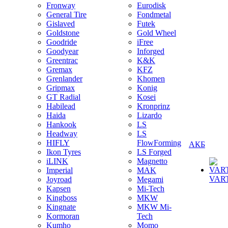
Fronway
Eurodisk
General Tire
Fondmetal
Gislaved
Futek
Goldstone
Gold Wheel
Goodride
iFree
Goodyear
Inforged
Greentrac
K&K
Gremax
KFZ
Grenlander
Khomen
Gripmax
Konig
GT Radial
Kosei
Habilead
Kronprinz
Haida
Lizardo
Hankook
LS
Headway
LS
HIFLY
FlowForming
АКБ
Ikon Tyres
LS Forged
iLINK
Magnetto
Imperial
MAK
VAR
Joyroad
Megami
Kapsen
Mi-Tech
Kingboss
MKW
Kingnate
MKW Mi-
Kormoran
Tech
Kumho
Momo