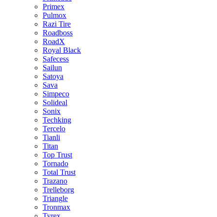
Primex
Pulmox
Razi Tire
Roadboss
RoadX
Royal Black
Safecess
Sailun
Satoya
Sava
Simpeco
Solideal
Sonix
Techking
Tercelo
Tianli
Titan
Top Trust
Tornado
Total Trust
Trazano
Trelleborg
Triangle
Tronmax
Tyrex