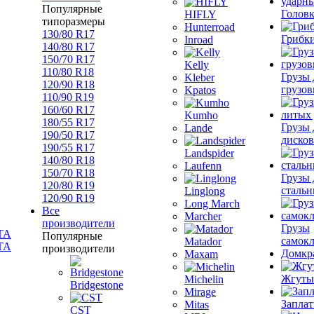
Популярные
Голов
HIFLY
типоразмеры
Hunterroad
130/80 R17
Грибк
Inroad
140/80 R17
150/70 R17
Kelly
110/80 R18
Грузы 
Kleber
120/90 R18
грузов
Kpatos
110/90 R19
160/60 R17
Kumho
180/55 R17
Грузы 
Lande
190/50 R17
дисков
190/55 R17
Landspider
140/80 R18
Laufenn
150/70 R18
Грузы 
120/80 R19
стальн
Linglong
120/90 R19
Long March
Все
Marcher
производители
Грузы
Популярные
самок
Matador
TA
производители
Домкр
Maxam
Жгуты
Michelin
Bridgestone
Mirage
Запла
Mitas
CST