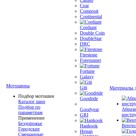
Camso
Ceat
Composit
Continental
Cordiant
Double Coin
DoubleStar
DRC
Firestone
Forerunner
Fortune
Galaxy
Мотошины
Giti
Материалы 
Подбор мотошин
Goodride
Каталог шин
Подбор по
Абраз
Goodyear
параметрам
инстр
GRI
Применение
Бездорожье
Венти
Hankook
Городские
Henan
Смешанные