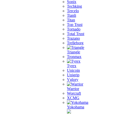
Sonix
Techking
Tercelo
Tianli
Titan
Top Trust
Tornado
Total Trust
Trazano
Trelleborg
Triangle
Tronmax
Tyrex
Unicoin
Unigrip
Vglory
Warrior
Worcraft
XCMG
Yokohama