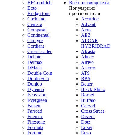
BFGoodrich
Все производители
Boto
Популярные
Bridgestone
производители
Cachland
Accuride
Centara
Advanti
Compasal
Aero
Continental
AEZ
Contyre
ALCAR
Cordiant
HYBRIDRAD
CrossLeader
Alcasta
Delinte
Alutec
Delmax
Arrivo
DMack
Asterro
Double Coin
ATS
DoubleStar
BBS
Dunlop
Better
Dynamo
Black Rhino
Ecovision
Borbet
Evergreen
Buffalo
Falken
Carwel
Farroad
Cross Street
Firemax
Dezent
Firestone
Dotz
Formula
Enkei
Fortune
Enzo