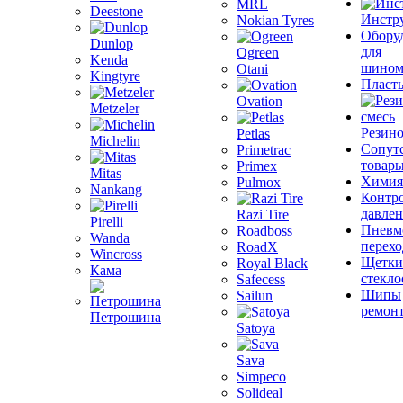
MRL
Deestone
Инстр
Nokian Tyres
Обору
Dunlop
для
Ogreen
Kenda
шином
Otani
Kingtyre
Пласт
Ovation
Metzeler
Резино
Petlas
Michelin
Сопут
Primetrac
товар
Primex
Mitas
Химия
Pulmox
Nankang
Контр
давле
Razi Tire
Pirelli
Пневм
Roadboss
Wanda
перех
RoadX
Wincross
Щетки
Royal Black
Кама
стекло
Safecess
Шипы
Sailun
ремон
Петрошина
Satoya
Sava
Simpeco
Solideal