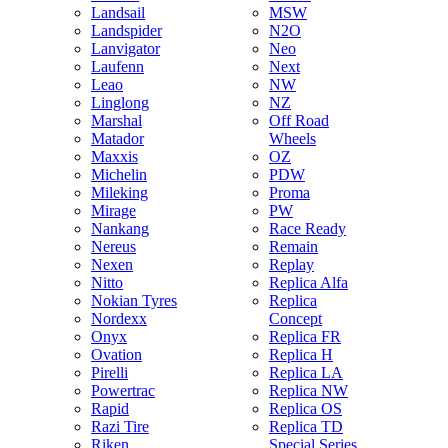
Landsail
MSW
Landspider
N2O
Lanvigator
Neo
Laufenn
Next
Leao
NW
Linglong
NZ
Marshal
Off Road
Matador
Wheels
Maxxis
OZ
Michelin
PDW
Mileking
Proma
Mirage
PW
Nankang
Race Ready
Nereus
Remain
Nexen
Replay
Nitto
Replica Alfa
Nokian Tyres
Replica
Nordexx
Concept
Onyx
Replica FR
Ovation
Replica H
Pirelli
Replica LA
Powertrac
Replica NW
Rapid
Replica OS
Razi Tire
Replica TD
Riken
Special Series