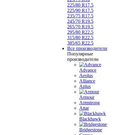
225/80 R17.5
225/90 R17.5
235/75 R17.5
245/70 R19.5
265/70 R19.5
295/80 R22.5
315/80 R22.5
385/65 R22.5
Все производители
Популярные
производители
Advance
Aeolus
Alliance
Aplus
Armour
Armstrong
Attar
Blackhawk
Bridgestone