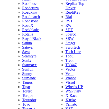
Roadboss
Replica Top
Roadcruza
Driver
Roadking
RepliKey
Roadmarch
Rial
Roadstone
RST
RoadX
RW
Rockblade
SDT
Rotalla
Sparco
Royal Black
SRW
Sailun
Steger
Satoya
Swortech
Sava
Tech Line
Seamtyre
Topu
Sonix
Trebl
Starmaxx
TY447
Sunfull
Vector
Sunny
Venti
Sunwide
Vianor
Taurus
Vissol
Tigar
Wheels UP
Torero
WSP Italy
Torque
X-Race
Tourador
X'trike
Toyo
Yamato
Tracmax
YST