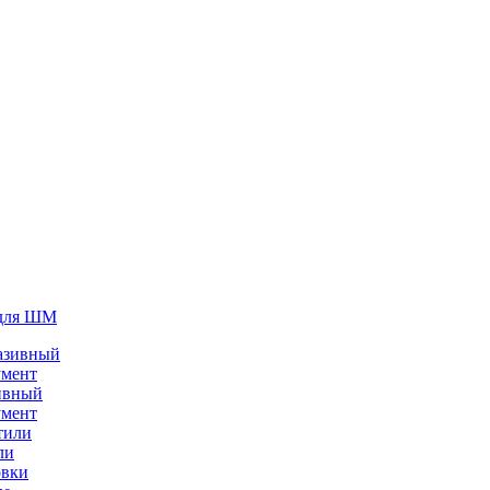
для ШМ
ивный
умент
ли