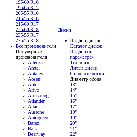
195/60 R16
195/65 R15
205/55 R16
215/55 R16
215/60 R17
225/60 R18
Диски
235/55 R17
235/55 R18
Подбор дисков
Все производители
Каталог дисков
Популярные
Подбор по
производители
параметрам
Altenzo
Тип диска
Amtel
Литые диски
Antares
Стальные диски
Aosen
Диаметр обода
Aplus
13"
Arivo
14"
Armstrong
15"
Atlander
16"
Attar
17"
Austone
18"
Autogreen
19"
Barez
20"
Bars
21"
Bearway
22"