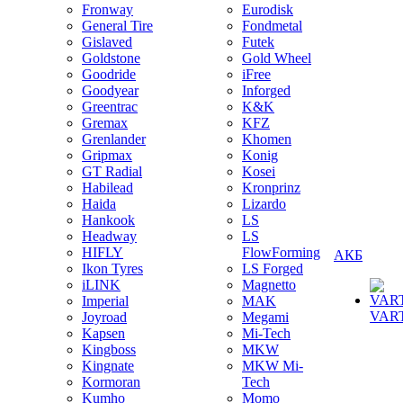
Fronway
Eurodisk
General Tire
Fondmetal
Gislaved
Futek
Goldstone
Gold Wheel
Goodride
iFree
Goodyear
Inforged
Greentrac
K&K
Gremax
KFZ
Grenlander
Khomen
Gripmax
Konig
GT Radial
Kosei
Habilead
Kronprinz
Haida
Lizardo
Hankook
LS
Headway
LS
HIFLY
FlowForming
АКБ
Ikon Tyres
LS Forged
iLINK
Magnetto
Imperial
MAK
VAR
Joyroad
Megami
Kapsen
Mi-Tech
Kingboss
MKW
Kingnate
MKW Mi-
Kormoran
Tech
Kumho
Momo