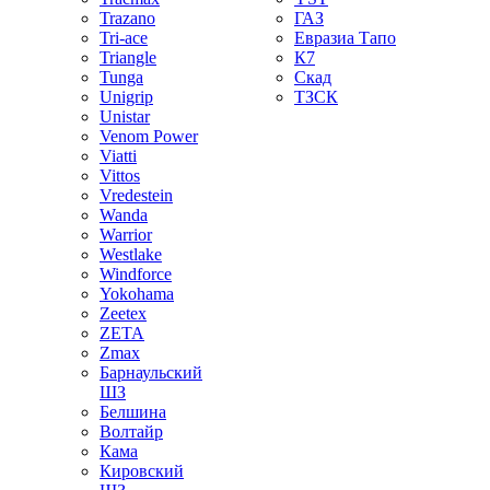
Trazano
ГАЗ
Tri-ace
Евразиа Тапо
Triangle
К7
Tunga
Скад
Unigrip
ТЗСК
Unistar
Venom Power
Viatti
Vittos
Vredestein
Wanda
Warrior
Westlake
Windforce
Yokohama
Zeetex
ZETA
Zmax
Барнаульский
ШЗ
Белшина
Волтайр
Кама
Кировский