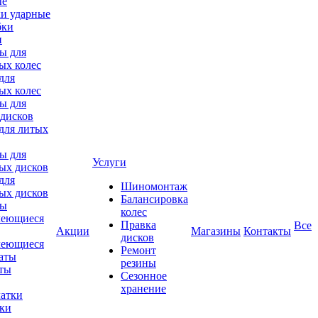
ки ударные
и
для
ых колес
для литых
Услуги
для
Шиномонтаж
ых дисков
Балансировка
колес
Правка
Все
Акции
Магазины
Контакты
дисков
леющиеся
Ремонт
аты
резины
Сезонное
хранение
тки