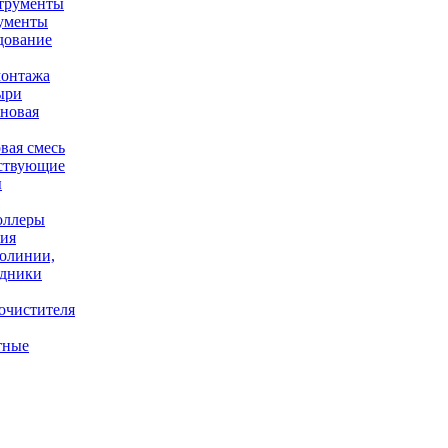
ументы
дование
онтажа
ыри
вая смесь
ствующие
ы
оллеры
ния
олинии,
одники
очистителя
тные