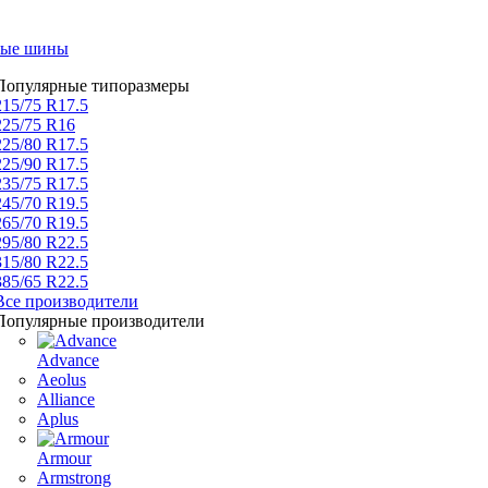
вые шины
Популярные типоразмеры
215/75 R17.5
225/75 R16
225/80 R17.5
225/90 R17.5
235/75 R17.5
245/70 R19.5
265/70 R19.5
295/80 R22.5
315/80 R22.5
385/65 R22.5
Все производители
Популярные производители
Advance
Aeolus
Alliance
Aplus
Armour
Armstrong