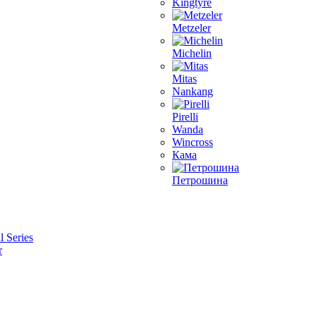
Kingtyre
Metzeler
Michelin
Mitas
Nankang
Pirelli
Wanda
Wincross
Кама
Петрошина
l Series
r