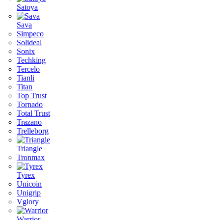
Satoya
Sava
Simpeco
Solideal
Sonix
Techking
Tercelo
Tianli
Titan
Top Trust
Tornado
Total Trust
Trazano
Trelleborg
Triangle
Tronmax
Tyrex
Unicoin
Unigrip
Vglory
Warrior