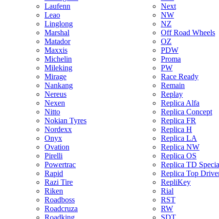
Laufenn
Next
Leao
NW
Linglong
NZ
Marshal
Off Road Wheels
Matador
OZ
Maxxis
PDW
Michelin
Proma
Mileking
PW
Mirage
Race Ready
Nankang
Remain
Nereus
Replay
Nexen
Replica Alfa
Nitto
Replica Concept
Nokian Tyres
Replica FR
Nordexx
Replica H
Onyx
Replica LA
Ovation
Replica NW
Pirelli
Replica OS
Powertrac
Replica TD Specia
Rapid
Replica Top Drive
Razi Tire
RepliKey
Riken
Rial
Roadboss
RST
Roadcruza
RW
Roadking
SDT