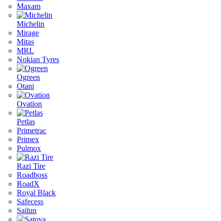
Maxam
Michelin
Mirage
Mitas
MRL
Nokian Tyres
Ogreen
Otani
Ovation
Petlas
Primetrac
Primex
Pulmox
Razi Tire
Roadboss
RoadX
Royal Black
Safecess
Sailun