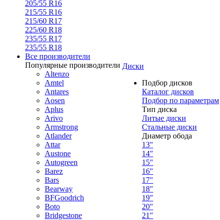
205/55 R16
215/55 R16
215/60 R17
225/60 R18
235/55 R17
235/55 R18
Все производители
Популярные производители
Диски
Altenzo
Amtel
Подбор дисков
Antares
Каталог дисков
Aosen
Подбор по параметрам
Aplus
Тип диска
Arivo
Литые диски
Armstrong
Стальные диски
Atlander
Диаметр обода
Attar
13"
Austone
14"
Autogreen
15"
Barez
16"
Bars
17"
Bearway
18"
BFGoodrich
19"
Boto
20"
Bridgestone
21"