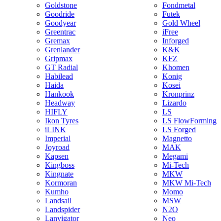
Goldstone
Fondmetal
Goodride
Futek
Goodyear
Gold Wheel
Greentrac
iFree
Gremax
Inforged
Grenlander
K&K
Gripmax
KFZ
GT Radial
Khomen
Habilead
Konig
Haida
Kosei
Hankook
Kronprinz
Headway
Lizardo
HIFLY
LS
Ikon Tyres
LS FlowForming
iLINK
LS Forged
Imperial
Magnetto
Joyroad
MAK
Kapsen
Megami
Kingboss
Mi-Tech
Kingnate
MKW
Kormoran
MKW Mi-Tech
Kumho
Momo
Landsail
MSW
Landspider
N2O
Lanvigator
Neo