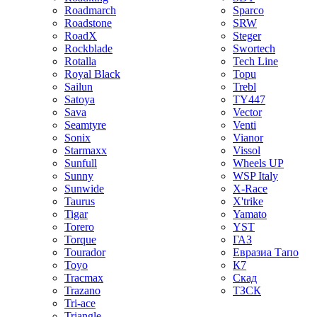
Roadmarch
Sparco
Roadstone
SRW
RoadX
Steger
Rockblade
Swortech
Rotalla
Tech Line
Royal Black
Topu
Sailun
Trebl
Satoya
TY447
Sava
Vector
Seamtyre
Venti
Sonix
Vianor
Starmaxx
Vissol
Sunfull
Wheels UP
Sunny
WSP Italy
Sunwide
X-Race
Taurus
X'trike
Tigar
Yamato
Torero
YST
Torque
ГАЗ
Tourador
Евразиа Тапо
Toyo
К7
Tracmax
Скад
Trazano
ТЗСК
Tri-ace
Triangle