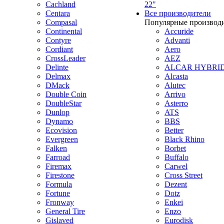
Cachland
22"
Centara
Все производители
Compasal
Популярные производ
Continental
Accuride
Contyre
Advanti
Cordiant
Aero
CrossLeader
AEZ
Delinte
ALCAR HYBRI
Delmax
Alcasta
DMack
Alutec
Double Coin
Arrivo
DoubleStar
Asterro
Dunlop
ATS
Dynamo
BBS
Ecovision
Better
Evergreen
Black Rhino
Falken
Borbet
Farroad
Buffalo
Firemax
Carwel
Firestone
Cross Street
Formula
Dezent
Fortune
Dotz
Fronway
Enkei
General Tire
Enzo
Gislaved
Eurodisk