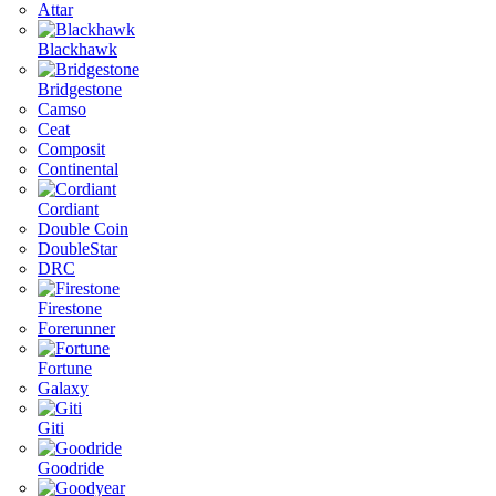
Attar
Blackhawk
Bridgestone
Camso
Ceat
Composit
Continental
Cordiant
Double Coin
DoubleStar
DRC
Firestone
Forerunner
Fortune
Galaxy
Giti
Goodride