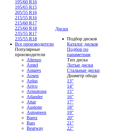
195/60 R16
195/65 R15
205/55 R16
215/55 R16
215/60 R17
225/60 R18
Диски
235/55 R17
235/55 R18
Подбор дисков
Все производители
Каталог дисков
Популярные
Подбор по
производители
параметрам
Altenzo
Тип диска
Amtel
Литые диски
Antares
Стальные диски
Aosen
Диаметр обода
Aplus
13"
Arivo
14"
Armstrong
15"
Atlander
16"
Attar
17"
Austone
18"
Autogreen
19"
Barez
20"
Bars
21"
Bearway
22"