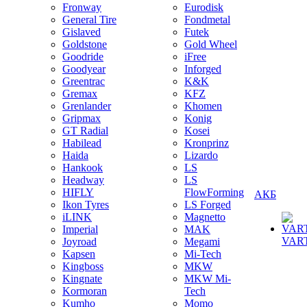
Fronway
Eurodisk
General Tire
Fondmetal
Gislaved
Futek
Goldstone
Gold Wheel
Goodride
iFree
Goodyear
Inforged
Greentrac
K&K
Gremax
KFZ
Grenlander
Khomen
Gripmax
Konig
GT Radial
Kosei
Habilead
Kronprinz
Haida
Lizardo
Hankook
LS
Headway
LS
HIFLY
FlowForming
АКБ
Ikon Tyres
LS Forged
iLINK
Magnetto
Imperial
MAK
VAR
Joyroad
Megami
Kapsen
Mi-Tech
Kingboss
MKW
Kingnate
MKW Mi-
Kormoran
Tech
Kumho
Momo