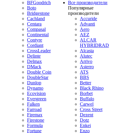
BFGoodrich
Все производители
Boto
Популярные
Bridgestone
производители
Cachland
Accuride
Centara
Advanti
Compasal
Aero
Continental
AEZ
Contyre
ALCAR
Cordiant
HYBRIDRAD
CrossLeader
Alcasta
Delinte
Alutec
Delmax
Arrivo
DMack
Asterro
Double Coin
ATS
DoubleStar
BBS
Dunlop
Better
Dynamo
Black Rhino
Ecovision
Borbet
Evergreen
Buffalo
Falken
Carwel
Farroad
Cross Street
Firemax
Dezent
Firestone
Dotz
Formula
Enkei
Fortune
Enzo