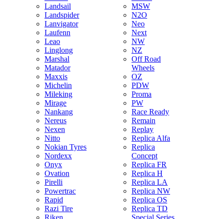
Landsail
MSW
Landspider
N2O
Lanvigator
Neo
Laufenn
Next
Leao
NW
Linglong
NZ
Marshal
Off Road
Matador
Wheels
Maxxis
OZ
Michelin
PDW
Mileking
Proma
Mirage
PW
Nankang
Race Ready
Nereus
Remain
Nexen
Replay
Nitto
Replica Alfa
Nokian Tyres
Replica
Nordexx
Concept
Onyx
Replica FR
Ovation
Replica H
Pirelli
Replica LA
Powertrac
Replica NW
Rapid
Replica OS
Razi Tire
Replica TD
Riken
Special Series