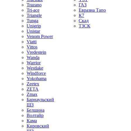
Trazano
ГАЗ
Tri-ace
Евразиа Тапо
Triangle
К7
Tunga
Скад
Unigrip
ТЗСК
Unistar
Venom Power
Viatti
Vittos
Vredestein
Wanda
Warrior
Westlake
Windforce
Yokohama
Zeetex
ZETA
Zmax
Барнаульский
ШЗ
Белшина
Волтайр
Кама
Кировский