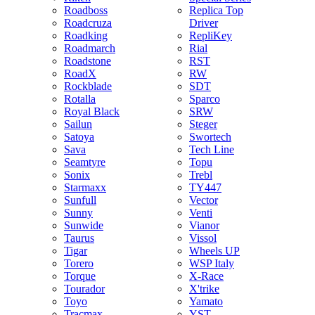
Roadboss
Replica Top
Roadcruza
Driver
Roadking
RepliKey
Roadmarch
Rial
Roadstone
RST
RoadX
RW
Rockblade
SDT
Rotalla
Sparco
Royal Black
SRW
Sailun
Steger
Satoya
Swortech
Sava
Tech Line
Seamtyre
Topu
Sonix
Trebl
Starmaxx
TY447
Sunfull
Vector
Sunny
Venti
Sunwide
Vianor
Taurus
Vissol
Tigar
Wheels UP
Torero
WSP Italy
Torque
X-Race
Tourador
X'trike
Toyo
Yamato
Tracmax
YST