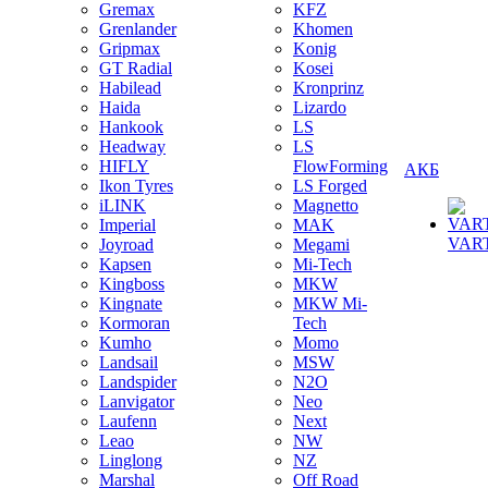
Gremax
KFZ
Grenlander
Khomen
Gripmax
Konig
GT Radial
Kosei
Habilead
Kronprinz
Haida
Lizardo
Hankook
LS
Headway
LS
HIFLY
FlowForming
АКБ
Ikon Tyres
LS Forged
iLINK
Magnetto
Imperial
MAK
VAR
Joyroad
Megami
Kapsen
Mi-Tech
Kingboss
MKW
Kingnate
MKW Mi-
Kormoran
Tech
Kumho
Momo
Landsail
MSW
Landspider
N2O
Lanvigator
Neo
Laufenn
Next
Leao
NW
Linglong
NZ
Marshal
Off Road