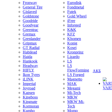
Fronway
Eurodisk
General Tire
Fondmetal
Gislaved
Futek
Goldstone
Gold Wheel
Goodride
iFree
Goodyear
Inforged
Greentrac
K&K
Gremax
KFZ
Grenlander
Khomen
Gripmax
Konig
GT Radial
Kosei
Habilead
Kronprinz
Haida
Lizardo
Hankook
LS
Headway
LS
HIFLY
FlowForming
АКБ
Ikon Tyres
LS Forged
iLINK
Magnetto
Imperial
MAK
VAR
Joyroad
Megami
Kapsen
Mi-Tech
Kingboss
MKW
Kingnate
MKW Mi-
Kormoran
Tech
Kumho
Momo