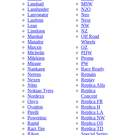
Landsail
MSW
Landspider
N2O
Lanvigator
Neo
Laufenn
Next
Leao
NW
Linglong
NZ
Marshal
Off Road
Matador
Wheels
Maxxis
OZ
Michelin
PDW
Mileking
Proma
Mirage
PW
Nankang
Race Ready
Nereus
Remain
Nexen
Replay
Nitto
Replica Alfa
Nokian Tyres
Replica
Nordexx
Concept
Onyx
Replica FR
Ovation
Replica H
Pirelli
Replica LA
Powertrac
Replica NW
Rapid
Replica OS
Razi Tire
Replica TD
Riken
Special Series