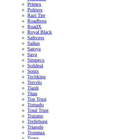
Primex
Pulmox
Razi Tire
Roadboss
RoadX
Royal Black
Safecess
Sailun
Satoya
Sava
Simpeco
Solideal
Sonix
Techking
Tercelo
Tianli
Titan
Top Trust
Tornado
Total Trust
Trazano
Trelleborg
Triangle
Tronmax
Tyrex