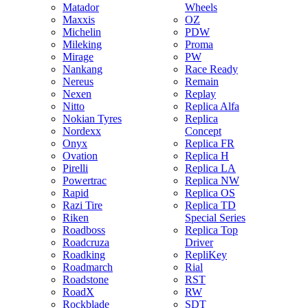
Matador
Wheels
Maxxis
OZ
Michelin
PDW
Mileking
Proma
Mirage
PW
Nankang
Race Ready
Nereus
Remain
Nexen
Replay
Nitto
Replica Alfa
Nokian Tyres
Replica
Nordexx
Concept
Onyx
Replica FR
Ovation
Replica H
Pirelli
Replica LA
Powertrac
Replica NW
Rapid
Replica OS
Razi Tire
Replica TD
Riken
Special Series
Roadboss
Replica Top
Roadcruza
Driver
Roadking
RepliKey
Roadmarch
Rial
Roadstone
RST
RoadX
RW
Rockblade
SDT