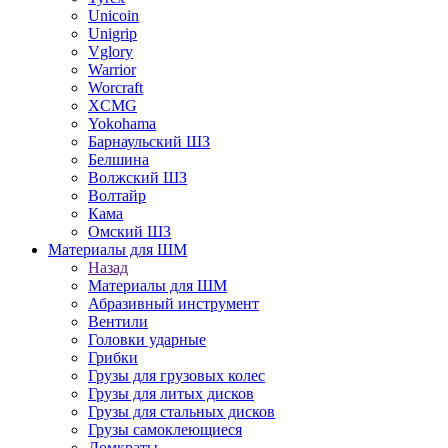
Unicoin
Unigrip
Vglory
Warrior
Worcraft
XCMG
Yokohama
Барнаульский ШЗ
Белшина
Волжский ШЗ
Волтайр
Кама
Омский ШЗ
Материалы для ШМ
Назад
Материалы для ШМ
Абразивный инструмент
Вентили
Головки ударные
Грибки
Грузы для грузовых колес
Грузы для литых дисков
Грузы для стальных дисков
Грузы самоклеющиеся
Домкраты