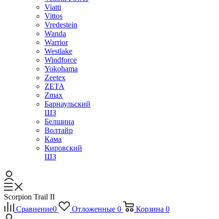
Viatti
Vittos
Vredestein
Wanda
Warrior
Westlake
Windforce
Yokohama
Zeetex
ZETA
Zmax
Барнаульский
ШЗ
Белшина
Волтайр
Кама
Кировский
ШЗ
Scorpion Trail II
Сравнение
0
Отложенные
0
Корзина
0