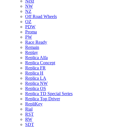
Next
NW
NZ
Off Road Wheels
OZ
PDW
Proma
PW
Race Ready
Remain
Replay
Replica Alfa
Replica Concept
Replica FR
Replica H
Replica LA
Replica NW
Replica OS
Replica TD Special Series
Replica Top Driver
RepliKey
Rial
RST
RW
SDT