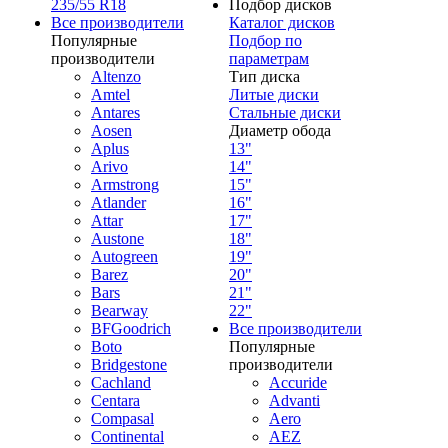
235/55 R18
Подбор дисков
Все производители
Каталог дисков
Популярные
Подбор по
производители
параметрам
Altenzo
Тип диска
Amtel
Литые диски
Antares
Стальные диски
Aosen
Диаметр обода
Aplus
13"
Arivo
14"
Armstrong
15"
Atlander
16"
Attar
17"
Austone
18"
Autogreen
19"
Barez
20"
Bars
21"
Bearway
22"
BFGoodrich
Все производители
Boto
Популярные
Bridgestone
производители
Cachland
Accuride
Centara
Advanti
Compasal
Aero
Continental
AEZ