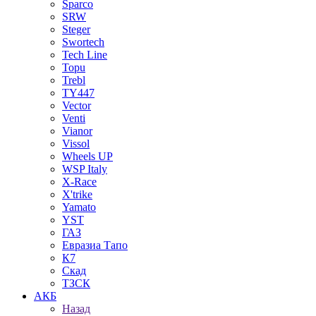
Sparco
SRW
Steger
Swortech
Tech Line
Topu
Trebl
TY447
Vector
Venti
Vianor
Vissol
Wheels UP
WSP Italy
X-Race
X'trike
Yamato
YST
ГАЗ
Евразиа Тапо
К7
Скад
ТЗСК
АКБ
Назад