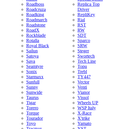
Roadboss
Replica Top
Roadcruza
Driver
Roadking
RepliKey
Roadmarch
Rial
Roadstone
RST
RoadX
RW
Rockblade
SDT
Rotalla
Sparco
Royal Black
SRW
Sailun
Steger
Satoya
Swortech
Sava
Tech Line
Seamtyre
Topu
Sonix
Trebl
Starmaxx
TY447
Sunfull
Vector
Sunny
Venti
Sunwide
Vianor
Taurus
Vissol
Tigar
Wheels UP
Torero
WSP Italy
Torque
X-Race
Tourador
X'trike
Toyo
Yamato
Tracmax
YST