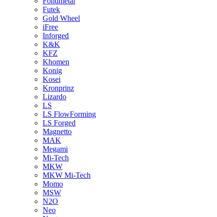
Fondmetal
Futek
Gold Wheel
iFree
Inforged
K&K
KFZ
Khomen
Konig
Kosei
Kronprinz
Lizardo
LS
LS FlowForming
LS Forged
Magnetto
MAK
Megami
Mi-Tech
MKW
MKW Mi-Tech
Momo
MSW
N2O
Neo