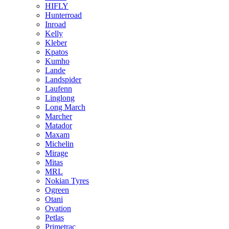
HIFLY
Hunterroad
Inroad
Kelly
Kleber
Kpatos
Kumho
Lande
Landspider
Laufenn
Linglong
Long March
Marcher
Matador
Maxam
Michelin
Mirage
Mitas
MRL
Nokian Tyres
Ogreen
Otani
Ovation
Petlas
Primetrac