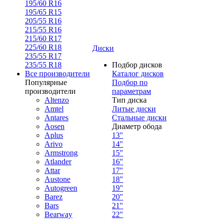
195/60 R16
195/65 R15
205/55 R16
215/55 R16
215/60 R17
225/60 R18
Диски
235/55 R17
235/55 R18
Подбор дисков
Все производители
Каталог дисков
Популярные
Подбор по
производители
параметрам
Altenzo
Тип диска
Amtel
Литые диски
Antares
Стальные диски
Aosen
Диаметр обода
Aplus
13"
Arivo
14"
Armstrong
15"
Atlander
16"
Attar
17"
Austone
18"
Autogreen
19"
Barez
20"
Bars
21"
Bearway
22"