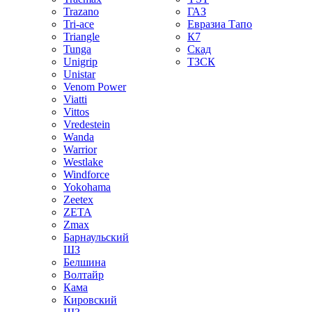
Trazano
ГАЗ
Tri-ace
Евразиа Тапо
Triangle
К7
Tunga
Скад
Unigrip
ТЗСК
Unistar
Venom Power
Viatti
Vittos
Vredestein
Wanda
Warrior
Westlake
Windforce
Yokohama
Zeetex
ZETA
Zmax
Барнаульский
ШЗ
Белшина
Волтайр
Кама
Кировский