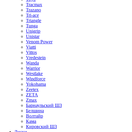
Tracmax
Trazano
Tri-ace
Triangle
Tunga
Unigrip
Unistar
Venom Power
Viatti
Vittos
Vredestein
Wanda
Warrior
Westlake
Windforce
Yokohama
Zeetex
ZETA
Zmax
Барнаульский ШЗ
Белшина
Волтайр
Кама
Кировский ШЗ
Диски