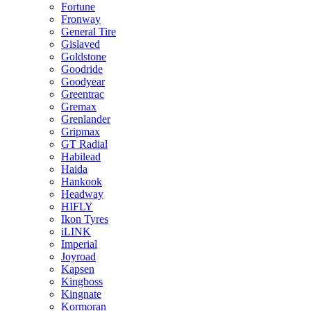
Fortune
Fronway
General Tire
Gislaved
Goldstone
Goodride
Goodyear
Greentrac
Gremax
Grenlander
Gripmax
GT Radial
Habilead
Haida
Hankook
Headway
HIFLY
Ikon Tyres
iLINK
Imperial
Joyroad
Kapsen
Kingboss
Kingnate
Kormoran