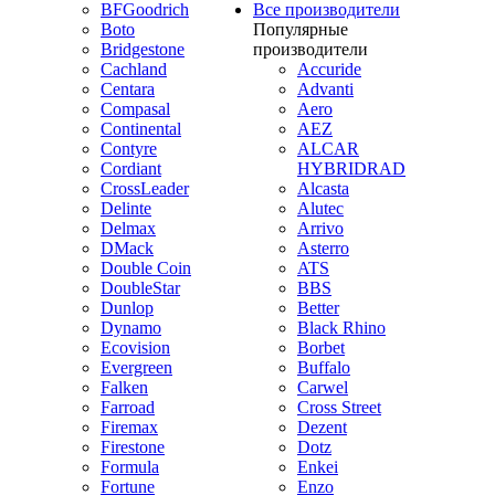
BFGoodrich
Все производители
Boto
Популярные
Bridgestone
производители
Cachland
Accuride
Centara
Advanti
Compasal
Aero
Continental
AEZ
Contyre
ALCAR
Cordiant
HYBRIDRAD
CrossLeader
Alcasta
Delinte
Alutec
Delmax
Arrivo
DMack
Asterro
Double Coin
ATS
DoubleStar
BBS
Dunlop
Better
Dynamo
Black Rhino
Ecovision
Borbet
Evergreen
Buffalo
Falken
Carwel
Farroad
Cross Street
Firemax
Dezent
Firestone
Dotz
Formula
Enkei
Fortune
Enzo