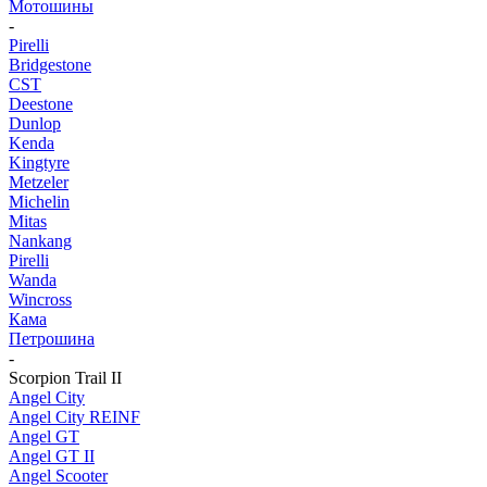
Мотошины
-
Pirelli
Bridgestone
CST
Deestone
Dunlop
Kenda
Kingtyre
Metzeler
Michelin
Mitas
Nankang
Pirelli
Wanda
Wincross
Кама
Петрошина
-
Scorpion Trail II
Angel City
Angel City REINF
Angel GT
Angel GT II
Angel Scooter