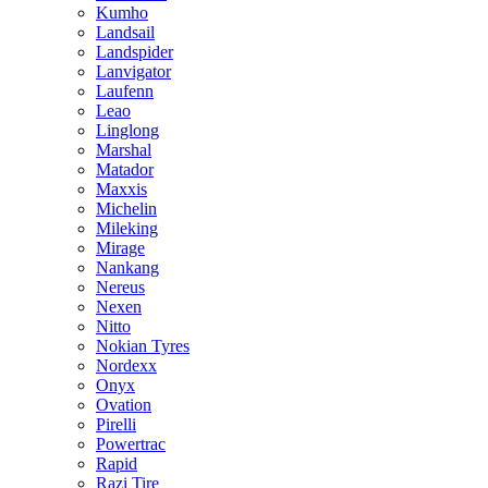
Kumho
Landsail
Landspider
Lanvigator
Laufenn
Leao
Linglong
Marshal
Matador
Maxxis
Michelin
Mileking
Mirage
Nankang
Nereus
Nexen
Nitto
Nokian Tyres
Nordexx
Onyx
Ovation
Pirelli
Powertrac
Rapid
Razi Tire