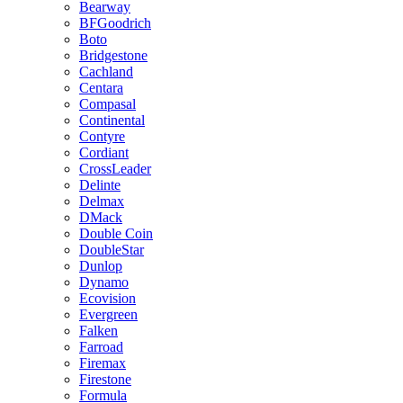
Bearway
BFGoodrich
Boto
Bridgestone
Cachland
Centara
Compasal
Continental
Contyre
Cordiant
CrossLeader
Delinte
Delmax
DMack
Double Coin
DoubleStar
Dunlop
Dynamo
Ecovision
Evergreen
Falken
Farroad
Firemax
Firestone
Formula