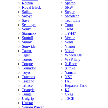
Rotalla
Sparco
Royal Black
SRW
Sailun
Steger
Satoya
Swortech
Sava
Tech Line
Seamtyre
Topu
Sonix
Trebl
Starmaxx
TY447
Sunfull
Vector
Sunny
Venti
Sunwide
Vianor
Taurus
Vissol
Tigar
Wheels UP
Torero
WSP Italy
Torque
X-Race
Tourador
X'trike
Toyo
Yamato
Tracmax
YST
Trazano
ГАЗ
Tri-ace
Евразиа Тапо
Triangle
К7
Tunga
Скад
Unigrip
ТЗСК
Unistar
Venom Power