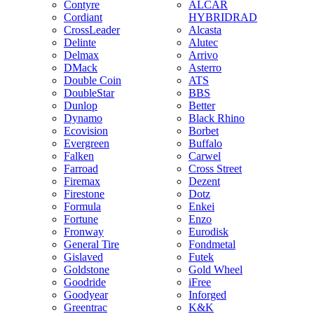
Contyre
ALCAR
Cordiant
HYBRIDRAD
CrossLeader
Alcasta
Delinte
Alutec
Delmax
Arrivo
DMack
Asterro
Double Coin
ATS
DoubleStar
BBS
Dunlop
Better
Dynamo
Black Rhino
Ecovision
Borbet
Evergreen
Buffalo
Falken
Carwel
Farroad
Cross Street
Firemax
Dezent
Firestone
Dotz
Formula
Enkei
Fortune
Enzo
Fronway
Eurodisk
General Tire
Fondmetal
Gislaved
Futek
Goldstone
Gold Wheel
Goodride
iFree
Goodyear
Inforged
Greentrac
K&K