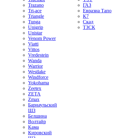
Trazano
ГАЗ
Tri-ace
Евразиа Тапо
Triangle
К7
Tunga
Скад
Unigrip
ТЗСК
Unistar
Venom Power
Viatti
Vittos
Vredestein
Wanda
Warrior
Westlake
Windforce
Yokohama
Zeetex
ZETA
Zmax
Барнаульский
ШЗ
Белшина
Волтайр
Кама
Кировский