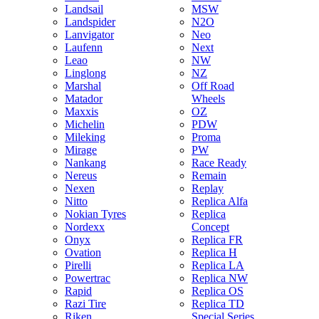
Landsail
MSW
Landspider
N2O
Lanvigator
Neo
Laufenn
Next
Leao
NW
Linglong
NZ
Marshal
Off Road
Matador
Wheels
Maxxis
OZ
Michelin
PDW
Mileking
Proma
Mirage
PW
Nankang
Race Ready
Nereus
Remain
Nexen
Replay
Nitto
Replica Alfa
Nokian Tyres
Replica
Nordexx
Concept
Onyx
Replica FR
Ovation
Replica H
Pirelli
Replica LA
Powertrac
Replica NW
Rapid
Replica OS
Razi Tire
Replica TD
Riken
Special Series