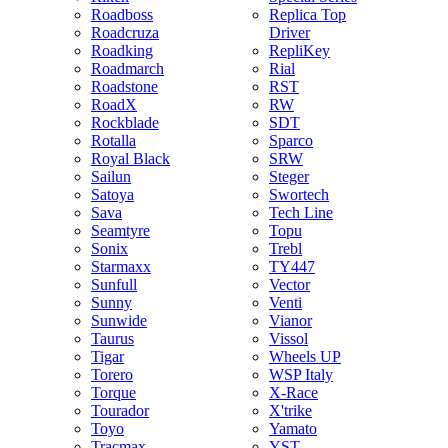
Roadboss
Replica Top
Roadcruza
Driver
Roadking
RepliKey
Roadmarch
Rial
Roadstone
RST
RoadX
RW
Rockblade
SDT
Rotalla
Sparco
Royal Black
SRW
Sailun
Steger
Satoya
Swortech
Sava
Tech Line
Seamtyre
Topu
Sonix
Trebl
Starmaxx
TY447
Sunfull
Vector
Sunny
Venti
Sunwide
Vianor
Taurus
Vissol
Tigar
Wheels UP
Torero
WSP Italy
Torque
X-Race
Tourador
X'trike
Toyo
Yamato
Tracmax
YST