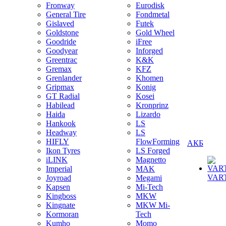
Fronway
Eurodisk
General Tire
Fondmetal
Gislaved
Futek
Goldstone
Gold Wheel
Goodride
iFree
Goodyear
Inforged
Greentrac
K&K
Gremax
KFZ
Grenlander
Khomen
Gripmax
Konig
GT Radial
Kosei
Habilead
Kronprinz
Haida
Lizardo
Hankook
LS
Headway
LS
HIFLY
FlowForming
АКБ
Ikon Tyres
LS Forged
iLINK
Magnetto
Imperial
MAK
VAR
Joyroad
Megami
Kapsen
Mi-Tech
Kingboss
MKW
Kingnate
MKW Mi-
Kormoran
Tech
Kumho
Momo