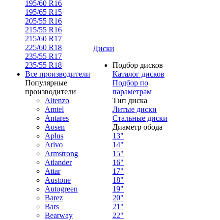
195/60 R16
195/65 R15
205/55 R16
215/55 R16
215/60 R17
225/60 R18
Диски
235/55 R17
235/55 R18
Подбор дисков
Все производители
Каталог дисков
Популярные
Подбор по
производители
параметрам
Altenzo
Тип диска
Amtel
Литые диски
Antares
Стальные диски
Aosen
Диаметр обода
Aplus
13"
Arivo
14"
Armstrong
15"
Atlander
16"
Attar
17"
Austone
18"
Autogreen
19"
Barez
20"
Bars
21"
Bearway
22"