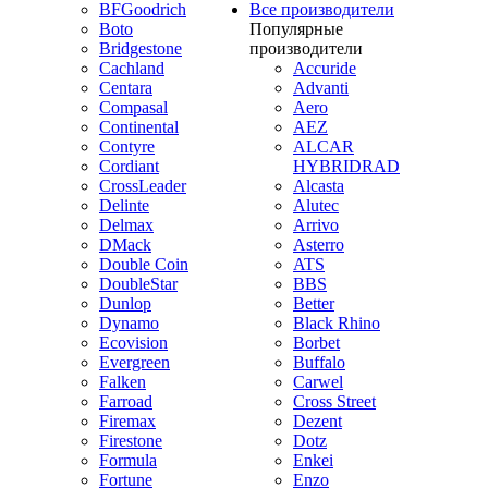
BFGoodrich
Все производители
Boto
Популярные
Bridgestone
производители
Cachland
Accuride
Centara
Advanti
Compasal
Aero
Continental
AEZ
Contyre
ALCAR
Cordiant
HYBRIDRAD
CrossLeader
Alcasta
Delinte
Alutec
Delmax
Arrivo
DMack
Asterro
Double Coin
ATS
DoubleStar
BBS
Dunlop
Better
Dynamo
Black Rhino
Ecovision
Borbet
Evergreen
Buffalo
Falken
Carwel
Farroad
Cross Street
Firemax
Dezent
Firestone
Dotz
Formula
Enkei
Fortune
Enzo