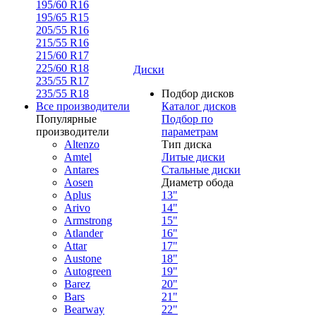
195/60 R16
195/65 R15
205/55 R16
215/55 R16
215/60 R17
225/60 R18
Диски
235/55 R17
235/55 R18
Подбор дисков
Все производители
Каталог дисков
Популярные
Подбор по
производители
параметрам
Altenzo
Тип диска
Amtel
Литые диски
Antares
Стальные диски
Aosen
Диаметр обода
Aplus
13"
Arivo
14"
Armstrong
15"
Atlander
16"
Attar
17"
Austone
18"
Autogreen
19"
Barez
20"
Bars
21"
Bearway
22"