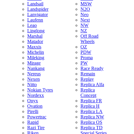
Landsail
MSW
Landspider
N2O
Lanvigator
Neo
Laufenn
Next
Leao
NW
Linglong
NZ
Marshal
Off Road
Matador
Wheels
Maxxis
OZ
Michelin
PDW
Mileking
Proma
Mirage
PW
Nankang
Race Ready
Nereus
Remain
Nexen
Replay
Nitto
Replica Alfa
Nokian Tyres
Replica
Nordexx
Concept
Onyx
Replica FR
Ovation
Replica H
Pirelli
Replica LA
Powertrac
Replica NW
Rapid
Replica OS
Razi Tire
Replica TD
Riken
Special Series