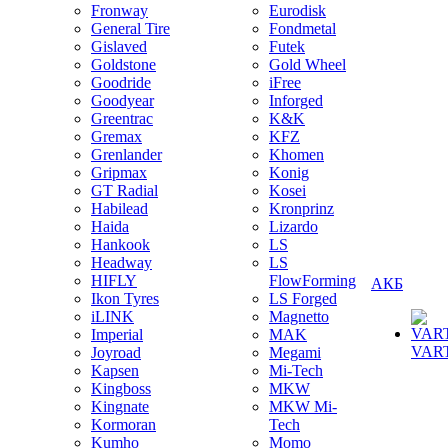
Fronway
Eurodisk
General Tire
Fondmetal
Gislaved
Futek
Goldstone
Gold Wheel
Goodride
iFree
Goodyear
Inforged
Greentrac
K&K
Gremax
KFZ
Grenlander
Khomen
Gripmax
Konig
GT Radial
Kosei
Habilead
Kronprinz
Haida
Lizardo
Hankook
LS
Headway
LS
HIFLY
FlowForming
АКБ
Ikon Tyres
LS Forged
iLINK
Magnetto
Imperial
MAK
VAR
Joyroad
Megami
Kapsen
Mi-Tech
Kingboss
MKW
Kingnate
MKW Mi-
Kormoran
Tech
Kumho
Momo