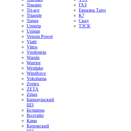
Trazano
ГАЗ
Tri-ace
Евразиа Тапо
Triangle
К7
Tunga
Скад
Unigrip
ТЗСК
Unistar
Venom Power
Viatti
Vittos
Vredestein
Wanda
Warrior
Westlake
Windforce
Yokohama
Zeetex
ZETA
Zmax
Барнаульский
ШЗ
Белшина
Волтайр
Кама
Кировский