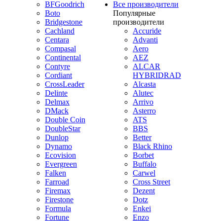
BFGoodrich
Все производители
Boto
Популярные
Bridgestone
производители
Cachland
Accuride
Centara
Advanti
Compasal
Aero
Continental
AEZ
Contyre
ALCAR
Cordiant
HYBRIDRAD
CrossLeader
Alcasta
Delinte
Alutec
Delmax
Arrivo
DMack
Asterro
Double Coin
ATS
DoubleStar
BBS
Dunlop
Better
Dynamo
Black Rhino
Ecovision
Borbet
Evergreen
Buffalo
Falken
Carwel
Farroad
Cross Street
Firemax
Dezent
Firestone
Dotz
Formula
Enkei
Fortune
Enzo