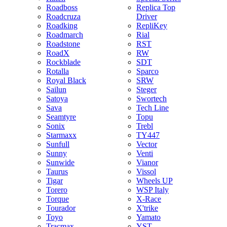
Roadboss
Replica Top
Roadcruza
Driver
Roadking
RepliKey
Roadmarch
Rial
Roadstone
RST
RoadX
RW
Rockblade
SDT
Rotalla
Sparco
Royal Black
SRW
Sailun
Steger
Satoya
Swortech
Sava
Tech Line
Seamtyre
Topu
Sonix
Trebl
Starmaxx
TY447
Sunfull
Vector
Sunny
Venti
Sunwide
Vianor
Taurus
Vissol
Tigar
Wheels UP
Torero
WSP Italy
Torque
X-Race
Tourador
X'trike
Toyo
Yamato
Tracmax
YST