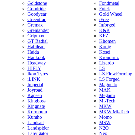
Goldstone
Fondmetal
Goodride
Futek
Goodyear
Gold Wheel
Greentrac
iFree
Gremax
Inforged
Grenlander
K&K
Gripmax
KFZ
GT Radial
Khomen
Habilead
Konig
Haida
Kosei
Hankook
Kronprinz
Headway
Lizardo
HIFLY
LS
Ikon Tyres
LS FlowForming
iLINK
LS Forged
Imperial
Magnetto
Joyroad
MAK
Kapsen
Megami
Kingboss
Mi-Tech
Kingnate
MKW
Kormoran
MKW Mi-Tech
Kumho
Momo
Landsail
MSW
Landspider
N2O
Lanvigator
Neo