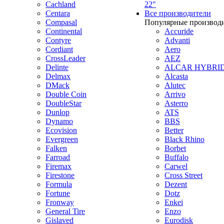
Cachland
22"
Centara
Все производители
Compasal
Популярные производ
Continental
Accuride
Contyre
Advanti
Cordiant
Aero
CrossLeader
AEZ
Delinte
ALCAR HYBRI
Delmax
Alcasta
DMack
Alutec
Double Coin
Arrivo
DoubleStar
Asterro
Dunlop
ATS
Dynamo
BBS
Ecovision
Better
Evergreen
Black Rhino
Falken
Borbet
Farroad
Buffalo
Firemax
Carwel
Firestone
Cross Street
Formula
Dezent
Fortune
Dotz
Fronway
Enkei
General Tire
Enzo
Gislaved
Eurodisk