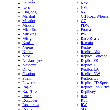
Laufenn
Next
Leao
NW
Linglong
NZ
Marshal
Off Road Wheels
Matador
OZ
Maxxis
PDW
Michelin
Proma
Mileking
PW
Mirage
Race Ready
Nankang
Remain
Nereus
Replay
Nexen
Replica Alfa
Nitto
Replica Concept
Nokian Tyres
Replica FR
Nordexx
Replica H
Onyx
Replica LA
Ovation
Replica NW
Pirelli
Replica OS
Powertrac
Replica TD Specia
Rapid
Replica Top Drive
Razi Tire
RepliKey
Riken
Rial
Roadboss
RST
Roadcruza
RW
Roadking
SDT