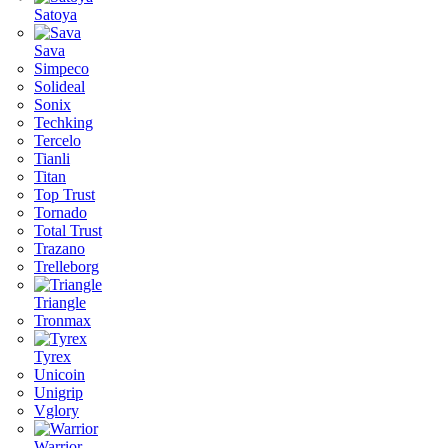
Satoya
Sava
Simpeco
Solideal
Sonix
Techking
Tercelo
Tianli
Titan
Top Trust
Tornado
Total Trust
Trazano
Trelleborg
Triangle
Tronmax
Tyrex
Unicoin
Unigrip
Vglory
Warrior