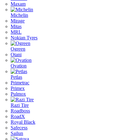
Maxam
Michelin
Mirage
Mitas
MRL
Nokian Tyres
Ogreen
Otani
Ovation
Petlas
Primetrac
Primex
Pulmox
Razi Tire
Roadboss
RoadX
Royal Black
Safecess
Sailun