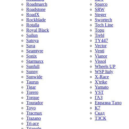
Roadmarch
Sparco
Roadstone
SRW
RoadX
Steger
Rockblade
Swortech
Rotalla
Tech Line
Royal Black
Topu
Sailun
Trebl
Satoya
TY447
Sava
Vector
Seamtyre
Venti
Sonix
Vianor
Starmaxx
Vissol
Sunfull
Wheels UP
Sunny
WSP Italy
Sunwide
X-Race
Taurus
X'trike
Tigar
Yamato
Torero
YST
Torque
ГАЗ
Tourador
Евразиа Тапо
Toyo
К7
Tracmax
Скад
Trazano
ТЗСК
Tri-ace
Triangle