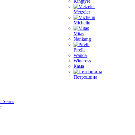
Kingtyre
Metzeler
Michelin
Mitas
Nankang
Pirelli
Wanda
Wincross
Кама
Петрошина
l Series
r