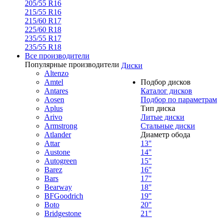
205/55 R16
215/55 R16
215/60 R17
225/60 R18
235/55 R17
235/55 R18
Все производители
Популярные производители
Диски
Altenzo
Amtel
Подбор дисков
Antares
Каталог дисков
Aosen
Подбор по параметрам
Aplus
Тип диска
Arivo
Литые диски
Armstrong
Стальные диски
Atlander
Диаметр обода
Attar
13"
Austone
14"
Autogreen
15"
Barez
16"
Bars
17"
Bearway
18"
BFGoodrich
19"
Boto
20"
Bridgestone
21"