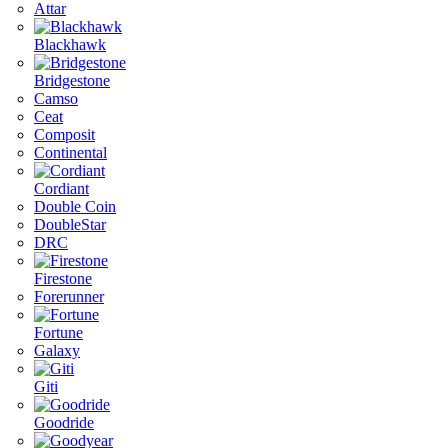
Attar
Blackhawk
Bridgestone
Camso
Ceat
Composit
Continental
Cordiant
Double Coin
DoubleStar
DRC
Firestone
Forerunner
Fortune
Galaxy
Giti
Goodride