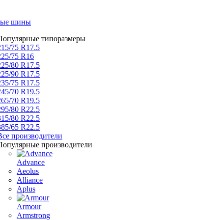
вые шины
Популярные типоразмеры
215/75 R17.5
225/75 R16
225/80 R17.5
225/90 R17.5
235/75 R17.5
245/70 R19.5
265/70 R19.5
295/80 R22.5
315/80 R22.5
385/65 R22.5
Все производители
Популярные производители
Advance
Aeolus
Alliance
Aplus
Armour
Armstrong