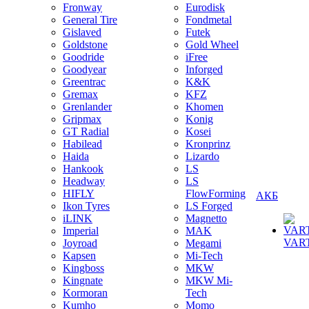
Fronway
Eurodisk
General Tire
Fondmetal
Gislaved
Futek
Goldstone
Gold Wheel
Goodride
iFree
Goodyear
Inforged
Greentrac
K&K
Gremax
KFZ
Grenlander
Khomen
Gripmax
Konig
GT Radial
Kosei
Habilead
Kronprinz
Haida
Lizardo
Hankook
LS
Headway
LS
HIFLY
FlowForming
АКБ
Ikon Tyres
LS Forged
iLINK
Magnetto
Imperial
MAK
VAR
Joyroad
Megami
Kapsen
Mi-Tech
Kingboss
MKW
Kingnate
MKW Mi-
Kormoran
Tech
Kumho
Momo