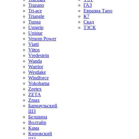
Trazano
ГАЗ
Tri-ace
Евразиа Тапо
Triangle
К7
Tunga
Скад
Unigrip
ТЗСК
Unistar
Venom Power
Viatti
Vittos
Vredestein
Wanda
Warrior
Westlake
Windforce
Yokohama
Zeetex
ZETA
Zmax
Барнаульский
ШЗ
Белшина
Волтайр
Кама
Кировский