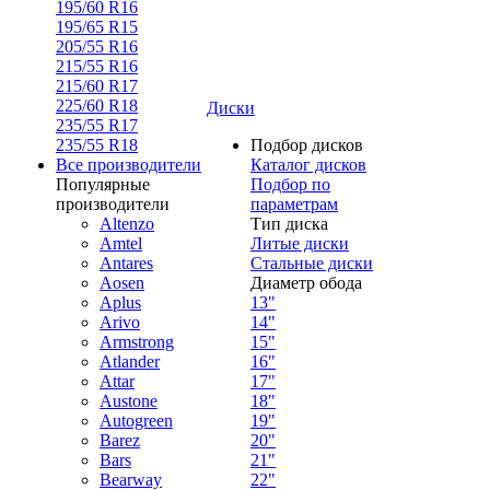
195/60 R16
195/65 R15
205/55 R16
215/55 R16
215/60 R17
225/60 R18
Диски
235/55 R17
235/55 R18
Подбор дисков
Все производители
Каталог дисков
Популярные
Подбор по
производители
параметрам
Altenzo
Тип диска
Amtel
Литые диски
Antares
Стальные диски
Aosen
Диаметр обода
Aplus
13"
Arivo
14"
Armstrong
15"
Atlander
16"
Attar
17"
Austone
18"
Autogreen
19"
Barez
20"
Bars
21"
Bearway
22"