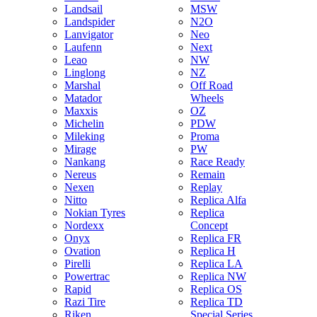
Landsail
MSW
Landspider
N2O
Lanvigator
Neo
Laufenn
Next
Leao
NW
Linglong
NZ
Marshal
Off Road
Matador
Wheels
Maxxis
OZ
Michelin
PDW
Mileking
Proma
Mirage
PW
Nankang
Race Ready
Nereus
Remain
Nexen
Replay
Nitto
Replica Alfa
Nokian Tyres
Replica
Nordexx
Concept
Onyx
Replica FR
Ovation
Replica H
Pirelli
Replica LA
Powertrac
Replica NW
Rapid
Replica OS
Razi Tire
Replica TD
Riken
Special Series