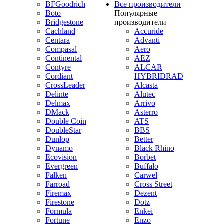
BFGoodrich
Все производители
Boto
Популярные
Bridgestone
производители
Cachland
Accuride
Centara
Advanti
Compasal
Aero
Continental
AEZ
Contyre
ALCAR
Cordiant
HYBRIDRAD
CrossLeader
Alcasta
Delinte
Alutec
Delmax
Arrivo
DMack
Asterro
Double Coin
ATS
DoubleStar
BBS
Dunlop
Better
Dynamo
Black Rhino
Ecovision
Borbet
Evergreen
Buffalo
Falken
Carwel
Farroad
Cross Street
Firemax
Dezent
Firestone
Dotz
Formula
Enkei
Fortune
Enzo