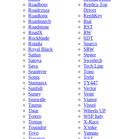
Roadboss
Replica Top
Roadcruza
Driver
Roadking
RepliKey
Roadmarch
Rial
Roadstone
RST
RoadX
RW
Rockblade
SDT
Rotalla
Sparco
Royal Black
SRW
Sailun
Steger
Satoya
Swortech
Sava
Tech Line
Seamtyre
Topu
Sonix
Trebl
Starmaxx
TY447
Sunfull
Vector
Sunny
Venti
Sunwide
Vianor
Taurus
Vissol
Tigar
Wheels UP
Torero
WSP Italy
Torque
X-Race
Tourador
X'trike
Toyo
Yamato
Tracmax
YST