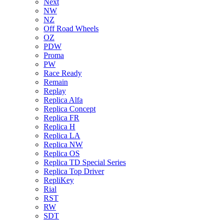
Next
NW
NZ
Off Road Wheels
OZ
PDW
Proma
PW
Race Ready
Remain
Replay
Replica Alfa
Replica Concept
Replica FR
Replica H
Replica LA
Replica NW
Replica OS
Replica TD Special Series
Replica Top Driver
RepliKey
Rial
RST
RW
SDT