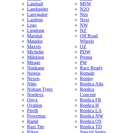
Landsail
MSW
Landspider
N2O
Lanvigator
Neo
Laufenn
Next
Leao
NW
Linglong
NZ
Marshal
Off Road
Matador
Wheels
Maxxis
OZ
Michelin
PDW
Mileking
Proma
Mirage
PW
Nankang
Race Ready
Nereus
Remain
Nexen
Replay
Nitto
Replica Alfa
Nokian Tyres
Replica
Nordexx
Concept
Onyx
Replica FR
Ovation
Replica H
Pirelli
Replica LA
Powertrac
Replica NW
Rapid
Replica OS
Razi Tire
Replica TD
Riken
Special Series