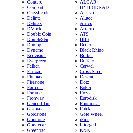
Contyre
ALCAR
Cordiant
HYBRIDRAD
CrossLeader
Alcasta
Delinte
Alutec
Delmax
Arrivo
DMack
Asterro
Double Coin
ATS
DoubleStar
BBS
Dunlop
Better
Dynamo
Black Rhino
Ecovision
Borbet
Evergreen
Buffalo
Falken
Carwel
Farroad
Cross Street
Firemax
Dezent
Firestone
Dotz
Formula
Enkei
Fortune
Enzo
Fronway
Eurodisk
General Tire
Fondmetal
Gislaved
Futek
Goldstone
Gold Wheel
Goodride
iFree
Goodyear
Inforged
Greentrac
K&K