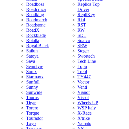
Roadboss
Replica Top
Roadcruza
Driver
Roadking
RepliKey
Roadmarch
Rial
Roadstone
RST
RoadX
RW
Rockblade
SDT
Rotalla
Sparco
Royal Black
SRW
Sailun
Steger
Satoya
Swortech
Sava
Tech Line
Seamtyre
Topu
Sonix
Trebl
Starmaxx
TY447
Sunfull
Vector
Sunny
Venti
Sunwide
Vianor
Taurus
Vissol
Tigar
Wheels UP
Torero
WSP Italy
Torque
X-Race
Tourador
X'trike
Toyo
Yamato
Tracmax
YST