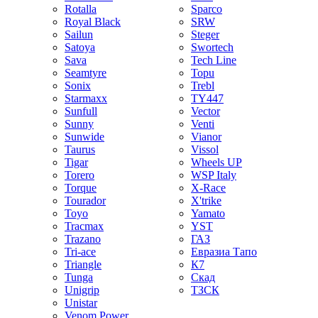
Rotalla
Sparco
Royal Black
SRW
Sailun
Steger
Satoya
Swortech
Sava
Tech Line
Seamtyre
Topu
Sonix
Trebl
Starmaxx
TY447
Sunfull
Vector
Sunny
Venti
Sunwide
Vianor
Taurus
Vissol
Tigar
Wheels UP
Torero
WSP Italy
Torque
X-Race
Tourador
X'trike
Toyo
Yamato
Tracmax
YST
Trazano
ГАЗ
Tri-ace
Евразиа Тапо
Triangle
К7
Tunga
Скад
Unigrip
ТЗСК
Unistar
Venom Power