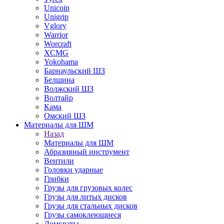
Unicoin
Unigrip
Vglory
Warrior
Worcraft
XCMG
Yokohama
Барнаульский ШЗ
Белшина
Волжский ШЗ
Волтайр
Кама
Омский ШЗ
Материалы для ШМ
Назад
Материалы для ШМ
Абразивный инструмент
Вентили
Головки ударные
Грибки
Грузы для грузовых колес
Грузы для литых дисков
Грузы для стальных дисков
Грузы самоклеющиеся
Домкраты