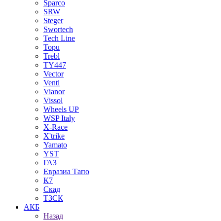
Sparco
SRW
Steger
Swortech
Tech Line
Topu
Trebl
TY447
Vector
Venti
Vianor
Vissol
Wheels UP
WSP Italy
X-Race
X'trike
Yamato
YST
ГАЗ
Евразиа Тапо
К7
Скад
ТЗСК
АКБ
Назад