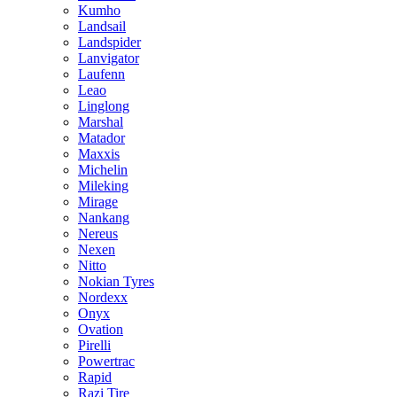
Kumho
Landsail
Landspider
Lanvigator
Laufenn
Leao
Linglong
Marshal
Matador
Maxxis
Michelin
Mileking
Mirage
Nankang
Nereus
Nexen
Nitto
Nokian Tyres
Nordexx
Onyx
Ovation
Pirelli
Powertrac
Rapid
Razi Tire