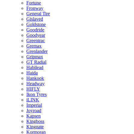
Fortune
Fronway
General Tire
Gislaved
Goldstone
Goodride
Goodyear
Greentrac
Gremax
Grenlander
Gripmax
GT Radial
Habilead
Haida
Hankook
Headway
HIFLY
Ikon Tyres
iLINK
Imperial
Joyroad
Kapsen
Kingboss
Kingnate
Kormoran