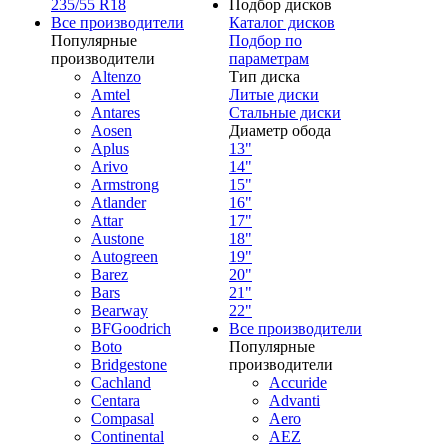
235/55 R18
Подбор дисков
Все производители
Каталог дисков
Популярные
Подбор по
производители
параметрам
Altenzo
Тип диска
Amtel
Литые диски
Antares
Стальные диски
Aosen
Диаметр обода
Aplus
13"
Arivo
14"
Armstrong
15"
Atlander
16"
Attar
17"
Austone
18"
Autogreen
19"
Barez
20"
Bars
21"
Bearway
22"
BFGoodrich
Все производители
Boto
Популярные
Bridgestone
производители
Cachland
Accuride
Centara
Advanti
Compasal
Aero
Continental
AEZ