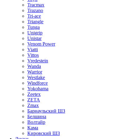
Tracmax
Trazano
Tri-ace
Triangle
Tunga
Unigrip
Unistar
Venom Power
Viatti
Vittos
Vredestein
Wanda
Warrior
Westlake
Windforce
Yokohama
Zeetex
ZETA
Zmax
Барнаульский ШЗ
Белшина
Волтайр
Кама
Кировский ШЗ
Диски