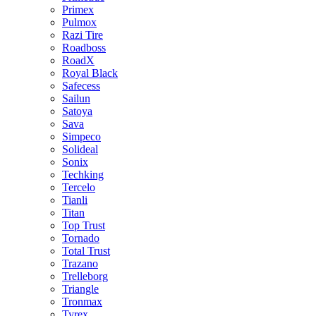
Primex
Pulmox
Razi Tire
Roadboss
RoadX
Royal Black
Safecess
Sailun
Satoya
Sava
Simpeco
Solideal
Sonix
Techking
Tercelo
Tianli
Titan
Top Trust
Tornado
Total Trust
Trazano
Trelleborg
Triangle
Tronmax
Tyrex