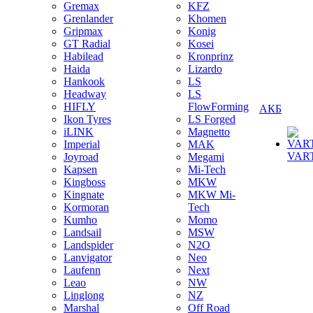
Gremax
KFZ
Grenlander
Khomen
Gripmax
Konig
GT Radial
Kosei
Habilead
Kronprinz
Haida
Lizardo
Hankook
LS
Headway
LS
HIFLY
FlowForming
АКБ
Ikon Tyres
LS Forged
iLINK
Magnetto
Imperial
MAK
VAR
Joyroad
Megami
Kapsen
Mi-Tech
Kingboss
MKW
Kingnate
MKW Mi-
Kormoran
Tech
Kumho
Momo
Landsail
MSW
Landspider
N2O
Lanvigator
Neo
Laufenn
Next
Leao
NW
Linglong
NZ
Marshal
Off Road