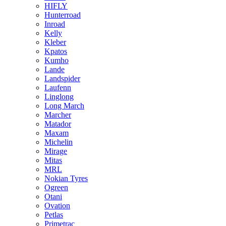
HIFLY
Hunterroad
Inroad
Kelly
Kleber
Kpatos
Kumho
Lande
Landspider
Laufenn
Linglong
Long March
Marcher
Matador
Maxam
Michelin
Mirage
Mitas
MRL
Nokian Tyres
Ogreen
Otani
Ovation
Petlas
Primetrac