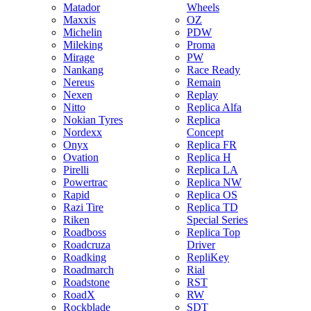
Matador
Wheels
Maxxis
OZ
Michelin
PDW
Mileking
Proma
Mirage
PW
Nankang
Race Ready
Nereus
Remain
Nexen
Replay
Nitto
Replica Alfa
Nokian Tyres
Replica
Nordexx
Concept
Onyx
Replica FR
Ovation
Replica H
Pirelli
Replica LA
Powertrac
Replica NW
Rapid
Replica OS
Razi Tire
Replica TD
Riken
Special Series
Roadboss
Replica Top
Roadcruza
Driver
Roadking
RepliKey
Roadmarch
Rial
Roadstone
RST
RoadX
RW
Rockblade
SDT