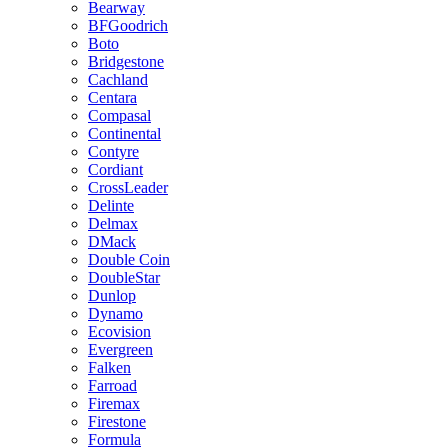
Bearway
BFGoodrich
Boto
Bridgestone
Cachland
Centara
Compasal
Continental
Contyre
Cordiant
CrossLeader
Delinte
Delmax
DMack
Double Coin
DoubleStar
Dunlop
Dynamo
Ecovision
Evergreen
Falken
Farroad
Firemax
Firestone
Formula