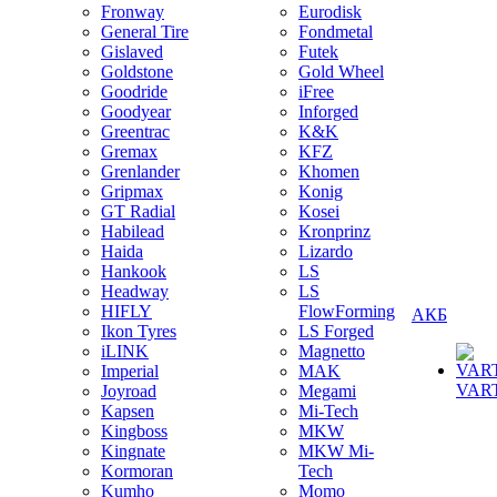
Fronway
Eurodisk
General Tire
Fondmetal
Gislaved
Futek
Goldstone
Gold Wheel
Goodride
iFree
Goodyear
Inforged
Greentrac
K&K
Gremax
KFZ
Grenlander
Khomen
Gripmax
Konig
GT Radial
Kosei
Habilead
Kronprinz
Haida
Lizardo
Hankook
LS
Headway
LS
HIFLY
FlowForming
АКБ
Ikon Tyres
LS Forged
iLINK
Magnetto
Imperial
MAK
VAR
Joyroad
Megami
Kapsen
Mi-Tech
Kingboss
MKW
Kingnate
MKW Mi-
Kormoran
Tech
Kumho
Momo