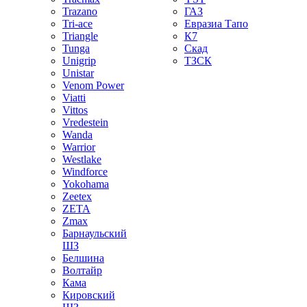
Trazano
ГАЗ
Tri-ace
Евразиа Тапо
Triangle
К7
Tunga
Скад
Unigrip
ТЗСК
Unistar
Venom Power
Viatti
Vittos
Vredestein
Wanda
Warrior
Westlake
Windforce
Yokohama
Zeetex
ZETA
Zmax
Барнаульский
ШЗ
Белшина
Волтайр
Кама
Кировский