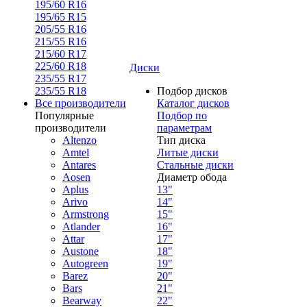
195/60 R16
195/65 R15
205/55 R16
215/55 R16
215/60 R17
225/60 R18
Диски
235/55 R17
235/55 R18
Подбор дисков
Все производители
Каталог дисков
Популярные
Подбор по
производители
параметрам
Altenzo
Тип диска
Amtel
Литые диски
Antares
Стальные диски
Aosen
Диаметр обода
Aplus
13"
Arivo
14"
Armstrong
15"
Atlander
16"
Attar
17"
Austone
18"
Autogreen
19"
Barez
20"
Bars
21"
Bearway
22"