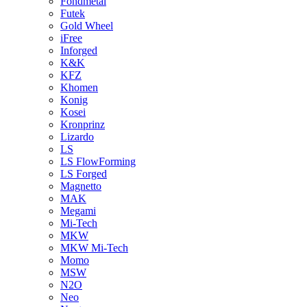
Fondmetal
Futek
Gold Wheel
iFree
Inforged
K&K
KFZ
Khomen
Konig
Kosei
Kronprinz
Lizardo
LS
LS FlowForming
LS Forged
Magnetto
MAK
Megami
Mi-Tech
MKW
MKW Mi-Tech
Momo
MSW
N2O
Neo