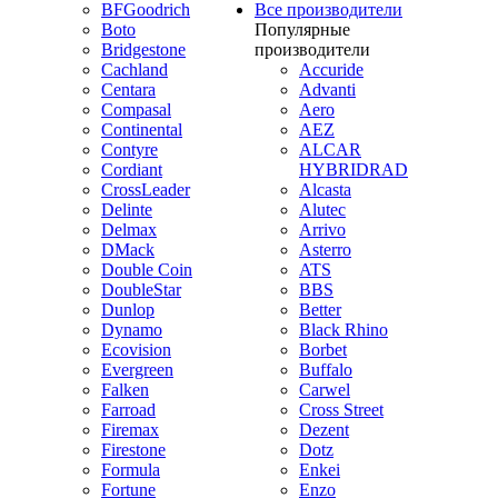
BFGoodrich
Все производители
Boto
Популярные
Bridgestone
производители
Cachland
Accuride
Centara
Advanti
Compasal
Aero
Continental
AEZ
Contyre
ALCAR
Cordiant
HYBRIDRAD
CrossLeader
Alcasta
Delinte
Alutec
Delmax
Arrivo
DMack
Asterro
Double Coin
ATS
DoubleStar
BBS
Dunlop
Better
Dynamo
Black Rhino
Ecovision
Borbet
Evergreen
Buffalo
Falken
Carwel
Farroad
Cross Street
Firemax
Dezent
Firestone
Dotz
Formula
Enkei
Fortune
Enzo