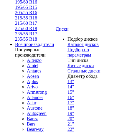
195/60 R16
195/65 R15
205/55 R16
215/55 R16
215/60 R17
225/60 R18
Диски
235/55 R17
235/55 R18
Подбор дисков
Все производители
Каталог дисков
Популярные
Подбор по
производители
параметрам
Altenzo
Тип диска
Amtel
Литые диски
Antares
Стальные диски
Aosen
Диаметр обода
Aplus
13"
Arivo
14"
Armstrong
15"
Atlander
16"
Attar
17"
Austone
18"
Autogreen
19"
Barez
20"
Bars
21"
Bearway
22"