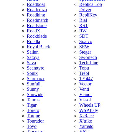
Roadboss
Replica Top
Roadcruza
Driver
Roadking
RepliKey
Roadmarch
Rial
Roadstone
RST
RoadX
RW
Rockblade
SDT
Rotalla
Sparco
Royal Black
SRW
Sailun
Steger
Satoya
Swortech
Sava
Tech Line
Seamtyre
Topu
Sonix
Trebl
Starmaxx
TY447
Sunfull
Vector
Sunny
Venti
Sunwide
Vianor
Taurus
Vissol
Tigar
Wheels UP
Torero
WSP Italy
Torque
X-Race
Tourador
X'trike
Toyo
Yamato
Tracmax
YST