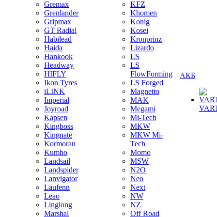
Gremax
KFZ
Grenlander
Khomen
Gripmax
Konig
GT Radial
Kosei
Habilead
Kronprinz
Haida
Lizardo
Hankook
LS
Headway
LS
HIFLY
FlowForming
АКБ
Ikon Tyres
LS Forged
iLINK
Magnetto
Imperial
MAK
VAR
Joyroad
Megami
Kapsen
Mi-Tech
Kingboss
MKW
Kingnate
MKW Mi-
Kormoran
Tech
Kumho
Momo
Landsail
MSW
Landspider
N2O
Lanvigator
Neo
Laufenn
Next
Leao
NW
Linglong
NZ
Marshal
Off Road