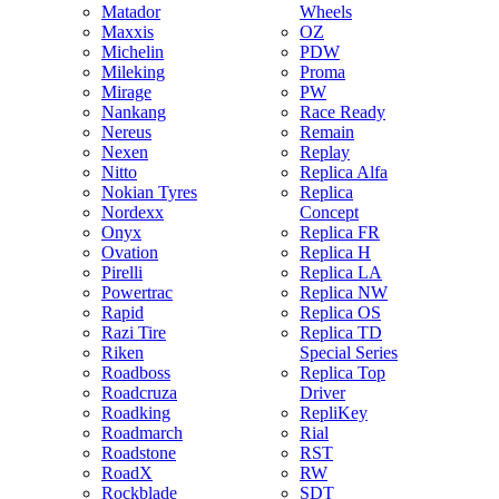
Matador
Wheels
Maxxis
OZ
Michelin
PDW
Mileking
Proma
Mirage
PW
Nankang
Race Ready
Nereus
Remain
Nexen
Replay
Nitto
Replica Alfa
Nokian Tyres
Replica
Nordexx
Concept
Onyx
Replica FR
Ovation
Replica H
Pirelli
Replica LA
Powertrac
Replica NW
Rapid
Replica OS
Razi Tire
Replica TD
Riken
Special Series
Roadboss
Replica Top
Roadcruza
Driver
Roadking
RepliKey
Roadmarch
Rial
Roadstone
RST
RoadX
RW
Rockblade
SDT