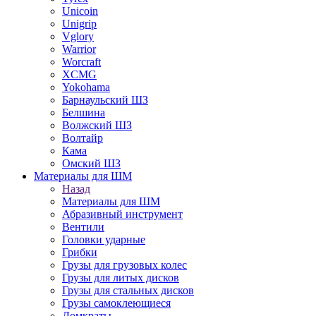
Unicoin
Unigrip
Vglory
Warrior
Worcraft
XCMG
Yokohama
Барнаульский ШЗ
Белшина
Волжский ШЗ
Волтайр
Кама
Омский ШЗ
Материалы для ШМ
Назад
Материалы для ШМ
Абразивный инструмент
Вентили
Головки ударные
Грибки
Грузы для грузовых колес
Грузы для литых дисков
Грузы для стальных дисков
Грузы самоклеющиеся
Домкраты