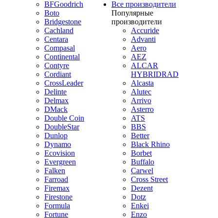
BFGoodrich
Все производители
Boto
Популярные
Bridgestone
производители
Cachland
Accuride
Centara
Advanti
Compasal
Aero
Continental
AEZ
Contyre
ALCAR
Cordiant
HYBRIDRAD
CrossLeader
Alcasta
Delinte
Alutec
Delmax
Arrivo
DMack
Asterro
Double Coin
ATS
DoubleStar
BBS
Dunlop
Better
Dynamo
Black Rhino
Ecovision
Borbet
Evergreen
Buffalo
Falken
Carwel
Farroad
Cross Street
Firemax
Dezent
Firestone
Dotz
Formula
Enkei
Fortune
Enzo