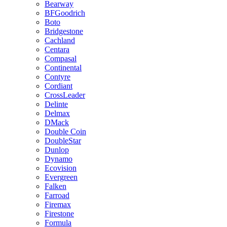
Bearway
BFGoodrich
Boto
Bridgestone
Cachland
Centara
Compasal
Continental
Contyre
Cordiant
CrossLeader
Delinte
Delmax
DMack
Double Coin
DoubleStar
Dunlop
Dynamo
Ecovision
Evergreen
Falken
Farroad
Firemax
Firestone
Formula