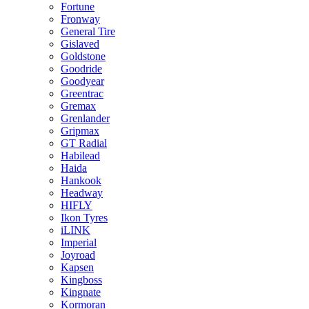
Fortune
Fronway
General Tire
Gislaved
Goldstone
Goodride
Goodyear
Greentrac
Gremax
Grenlander
Gripmax
GT Radial
Habilead
Haida
Hankook
Headway
HIFLY
Ikon Tyres
iLINK
Imperial
Joyroad
Kapsen
Kingboss
Kingnate
Kormoran