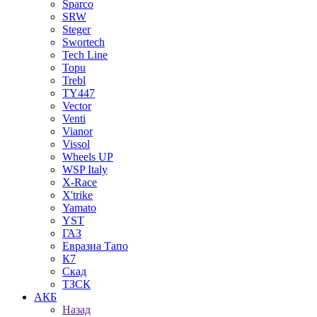
Sparco
SRW
Steger
Swortech
Tech Line
Topu
Trebl
TY447
Vector
Venti
Vianor
Vissol
Wheels UP
WSP Italy
X-Race
X'trike
Yamato
YST
ГАЗ
Евразиа Тапо
К7
Скад
ТЗСК
АКБ
Назад