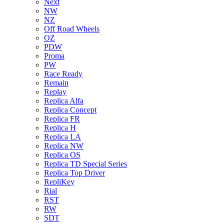
Next
NW
NZ
Off Road Wheels
OZ
PDW
Proma
PW
Race Ready
Remain
Replay
Replica Alfa
Replica Concept
Replica FR
Replica H
Replica LA
Replica NW
Replica OS
Replica TD Special Series
Replica Top Driver
RepliKey
Rial
RST
RW
SDT