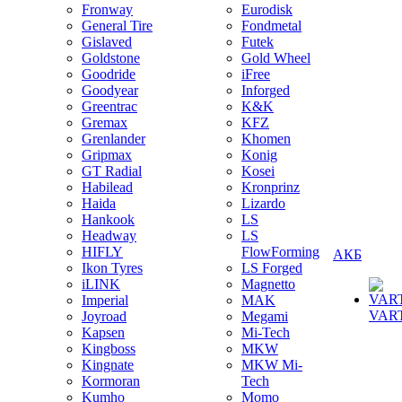
Fronway
Eurodisk
General Tire
Fondmetal
Gislaved
Futek
Goldstone
Gold Wheel
Goodride
iFree
Goodyear
Inforged
Greentrac
K&K
Gremax
KFZ
Grenlander
Khomen
Gripmax
Konig
GT Radial
Kosei
Habilead
Kronprinz
Haida
Lizardo
Hankook
LS
Headway
LS
HIFLY
FlowForming
АКБ
Ikon Tyres
LS Forged
iLINK
Magnetto
Imperial
MAK
VAR
Joyroad
Megami
Kapsen
Mi-Tech
Kingboss
MKW
Kingnate
MKW Mi-
Kormoran
Tech
Kumho
Momo