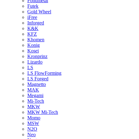
Fondmetal
Futek
Gold Wheel
iFree
Inforged
K&K
KFZ
Khomen
Konig
Kosei
Kronprinz
Lizardo
LS
LS FlowForming
LS Forged
Magnetto
MAK
Megami
Mi-Tech
MKW
MKW Mi-Tech
Momo
MSW
N2O
Neo