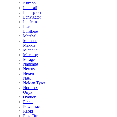
Kumho
Landsail
Landspider
Lanvigator
Laufenn
Leao
Linglong
Marshal
Matador
Maxxis
Michelin
Mileking
Mirage
Nankang
Nereus
Nexen
Nitto
Nokian Tyres
Nordexx
Onyx
Ovation
Pirelli
Powertrac
Rapid
Razi Tire