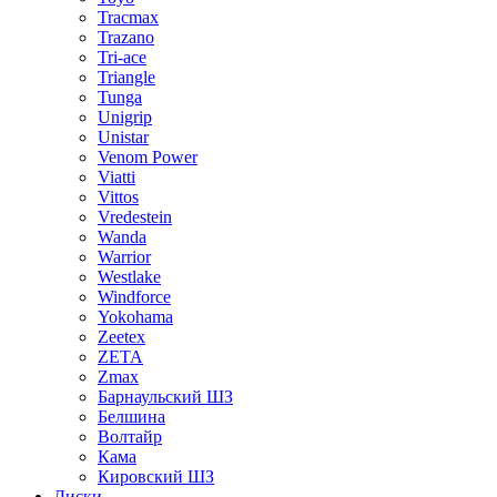
Tracmax
Trazano
Tri-ace
Triangle
Tunga
Unigrip
Unistar
Venom Power
Viatti
Vittos
Vredestein
Wanda
Warrior
Westlake
Windforce
Yokohama
Zeetex
ZETA
Zmax
Барнаульский ШЗ
Белшина
Волтайр
Кама
Кировский ШЗ
Диски