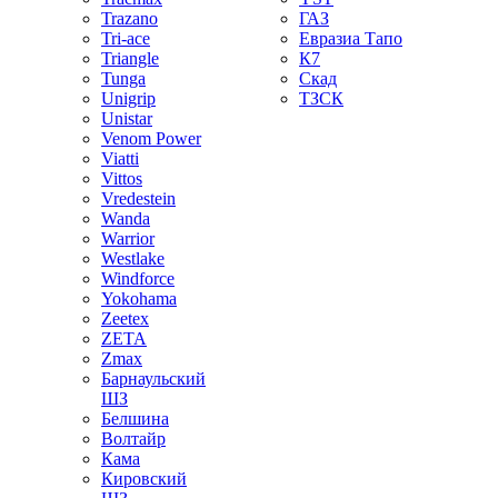
Trazano
ГАЗ
Tri-ace
Евразиа Тапо
Triangle
К7
Tunga
Скад
Unigrip
ТЗСК
Unistar
Venom Power
Viatti
Vittos
Vredestein
Wanda
Warrior
Westlake
Windforce
Yokohama
Zeetex
ZETA
Zmax
Барнаульский
ШЗ
Белшина
Волтайр
Кама
Кировский