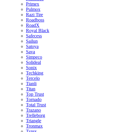
Primex
Pulmox
Razi Tire
Roadboss
RoadX
Royal Black
Safecess
Sailun
Satoya
Sava
Simpeco
Solideal
Sonix
Techking
Tercelo
Tianli
Titan
Top Trust
Tornado
Total Trust
Trazano
Trelleborg
Triangle
Tronmax
Tyrex