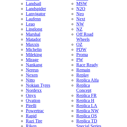
Landsail
MSW
Landspider
N2O
Lanvigator
Neo
Laufenn
Next
Leao
NW
Linglong
NZ
Marshal
Off Road
Matador
Wheels
Maxxis
OZ
Michelin
PDW
Mileking
Proma
Mirage
PW
Nankang
Race Ready
Nereus
Remain
Nexen
Replay
Nitto
Replica Alfa
Nokian Tyres
Replica
Nordexx
Concept
Onyx
Replica FR
Ovation
Replica H
Pirelli
Replica LA
Powertrac
Replica NW
Rapid
Replica OS
Razi Tire
Replica TD
Riken
Special Series