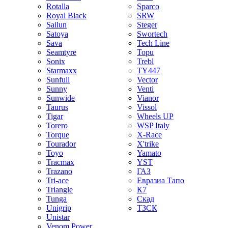
Rotalla
Sparco
Royal Black
SRW
Sailun
Steger
Satoya
Swortech
Sava
Tech Line
Seamtyre
Topu
Sonix
Trebl
Starmaxx
TY447
Sunfull
Vector
Sunny
Venti
Sunwide
Vianor
Taurus
Vissol
Tigar
Wheels UP
Torero
WSP Italy
Torque
X-Race
Tourador
X'trike
Toyo
Yamato
Tracmax
YST
Trazano
ГАЗ
Tri-ace
Евразиа Тапо
Triangle
К7
Tunga
Скад
Unigrip
ТЗСК
Unistar
Venom Power