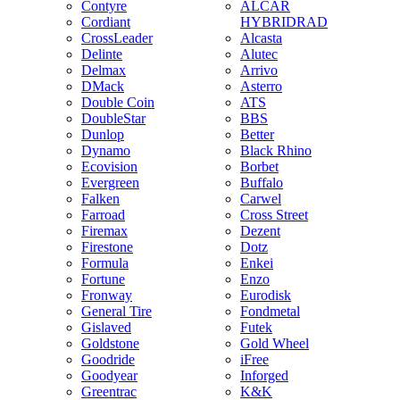
Contyre
ALCAR
Cordiant
HYBRIDRAD
CrossLeader
Alcasta
Delinte
Alutec
Delmax
Arrivo
DMack
Asterro
Double Coin
ATS
DoubleStar
BBS
Dunlop
Better
Dynamo
Black Rhino
Ecovision
Borbet
Evergreen
Buffalo
Falken
Carwel
Farroad
Cross Street
Firemax
Dezent
Firestone
Dotz
Formula
Enkei
Fortune
Enzo
Fronway
Eurodisk
General Tire
Fondmetal
Gislaved
Futek
Goldstone
Gold Wheel
Goodride
iFree
Goodyear
Inforged
Greentrac
K&K