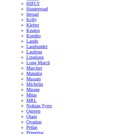
HIFLY
Hunterroad
Inroad
Kelly
Kleber
Kpatos
Kumho
Lande
Landspider
Laufenn
Linglong
Long March
Marcher
Matador
Maxam
Michelin
Mirage
Mitas
MRL
Nokian Tyres
Ogreen
Otani
Ovation
Petlas
Primetrac