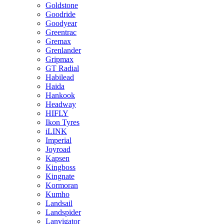
Goldstone
Goodride
Goodyear
Greentrac
Gremax
Grenlander
Gripmax
GT Radial
Habilead
Haida
Hankook
Headway
HIFLY
Ikon Tyres
iLINK
Imperial
Joyroad
Kapsen
Kingboss
Kingnate
Kormoran
Kumho
Landsail
Landspider
Lanvigator