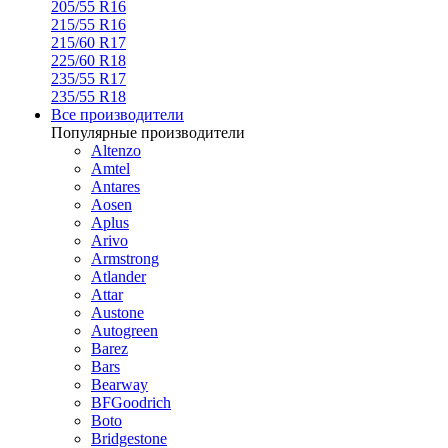
205/55 R16
215/55 R16
215/60 R17
225/60 R18
235/55 R17
235/55 R18
Все производители
Популярные производители
Altenzo
Amtel
Antares
Aosen
Aplus
Arivo
Armstrong
Atlander
Attar
Austone
Autogreen
Barez
Bars
Bearway
BFGoodrich
Boto
Bridgestone