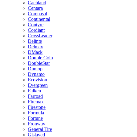
Cachland
Centara
Compasal
Continental
Contyre
Cordiant
CrossLeader
Delinte
Delmax
DMack
Double Coin
DoubleStar
Dunlop
Dynamo
Ecovision
Evergreen
Falken
Farroad
Firemax
Firestone
Formula
Fortune
Fronway
General Tire
Gislaved