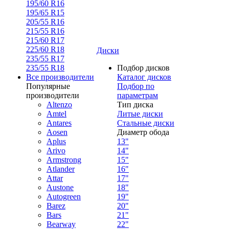
195/60 R16
195/65 R15
205/55 R16
215/55 R16
215/60 R17
225/60 R18
Диски
235/55 R17
235/55 R18
Подбор дисков
Все производители
Каталог дисков
Популярные
Подбор по
производители
параметрам
Altenzo
Тип диска
Amtel
Литые диски
Antares
Стальные диски
Aosen
Диаметр обода
Aplus
13"
Arivo
14"
Armstrong
15"
Atlander
16"
Attar
17"
Austone
18"
Autogreen
19"
Barez
20"
Bars
21"
Bearway
22"