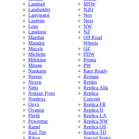
Landsail
MSW
Landspider
N2O
Lanvigator
Neo
Laufenn
Next
Leao
NW
Linglong
NZ
Marshal
Off Road
Matador
Wheels
Maxxis
OZ
Michelin
PDW
Mileking
Proma
Mirage
PW
Nankang
Race Ready
Nereus
Remain
Nexen
Replay
Nitto
Replica Alfa
Nokian Tyres
Replica
Nordexx
Concept
Onyx
Replica FR
Ovation
Replica H
Pirelli
Replica LA
Powertrac
Replica NW
Rapid
Replica OS
Razi Tire
Replica TD
Riken
Special Series