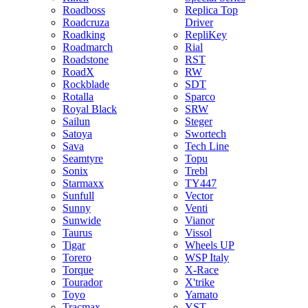
Roadboss
Replica Top
Roadcruza
Driver
Roadking
RepliKey
Roadmarch
Rial
Roadstone
RST
RoadX
RW
Rockblade
SDT
Rotalla
Sparco
Royal Black
SRW
Sailun
Steger
Satoya
Swortech
Sava
Tech Line
Seamtyre
Topu
Sonix
Trebl
Starmaxx
TY447
Sunfull
Vector
Sunny
Venti
Sunwide
Vianor
Taurus
Vissol
Tigar
Wheels UP
Torero
WSP Italy
Torque
X-Race
Tourador
X'trike
Toyo
Yamato
Tracmax
YST