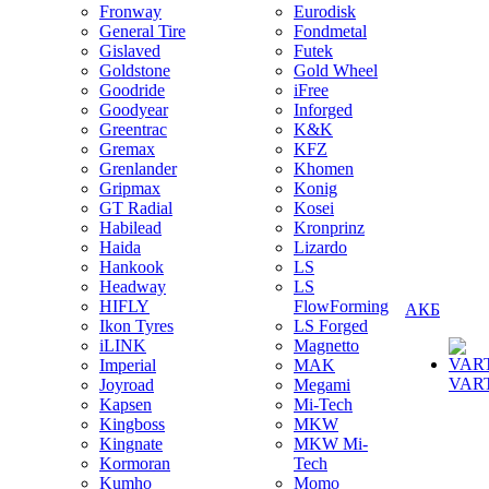
Fronway
Eurodisk
General Tire
Fondmetal
Gislaved
Futek
Goldstone
Gold Wheel
Goodride
iFree
Goodyear
Inforged
Greentrac
K&K
Gremax
KFZ
Grenlander
Khomen
Gripmax
Konig
GT Radial
Kosei
Habilead
Kronprinz
Haida
Lizardo
Hankook
LS
Headway
LS
HIFLY
FlowForming
АКБ
Ikon Tyres
LS Forged
iLINK
Magnetto
Imperial
MAK
VAR
Joyroad
Megami
Kapsen
Mi-Tech
Kingboss
MKW
Kingnate
MKW Mi-
Kormoran
Tech
Kumho
Momo