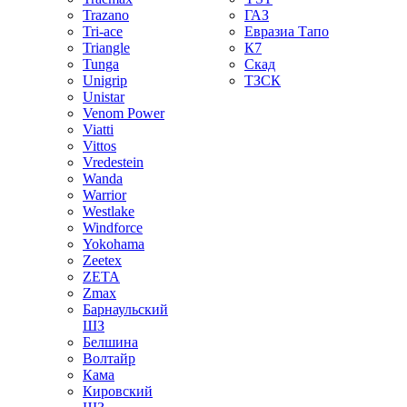
Trazano
ГАЗ
Tri-ace
Евразиа Тапо
Triangle
К7
Tunga
Скад
Unigrip
ТЗСК
Unistar
Venom Power
Viatti
Vittos
Vredestein
Wanda
Warrior
Westlake
Windforce
Yokohama
Zeetex
ZETA
Zmax
Барнаульский
ШЗ
Белшина
Волтайр
Кама
Кировский