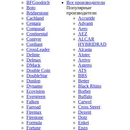
BFGoodrich
Все производители
Boto
Популярные
Bridgestone
производители
Cachland
Accuride
Centara
Advanti
Compasal
Aero
Continental
AEZ
Contyre
ALCAR
Cordiant
HYBRIDRAD
CrossLeader
Alcasta
Delinte
Alutec
Delmax
Arrivo
DMack
Asterro
Double Coin
ATS
DoubleStar
BBS
Dunlop
Better
Dynamo
Black Rhino
Ecovision
Borbet
Evergreen
Buffalo
Falken
Carwel
Farroad
Cross Street
Firemax
Dezent
Firestone
Dotz
Formula
Enkei
Fortune
Enzo