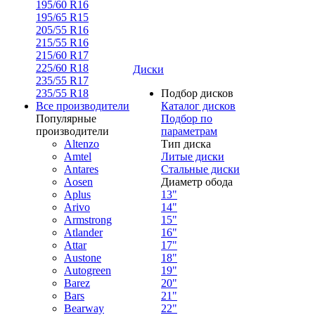
195/60 R16
195/65 R15
205/55 R16
215/55 R16
215/60 R17
225/60 R18
Диски
235/55 R17
235/55 R18
Подбор дисков
Все производители
Каталог дисков
Популярные
Подбор по
производители
параметрам
Altenzo
Тип диска
Amtel
Литые диски
Antares
Стальные диски
Aosen
Диаметр обода
Aplus
13"
Arivo
14"
Armstrong
15"
Atlander
16"
Attar
17"
Austone
18"
Autogreen
19"
Barez
20"
Bars
21"
Bearway
22"