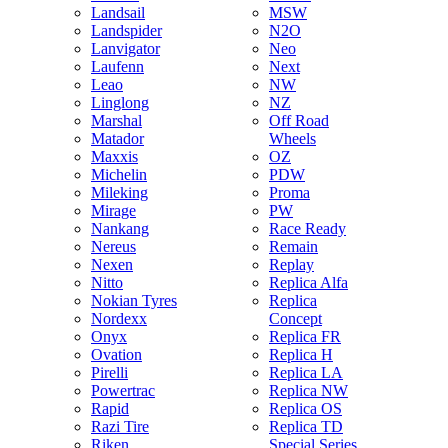
Landsail
MSW
Landspider
N2O
Lanvigator
Neo
Laufenn
Next
Leao
NW
Linglong
NZ
Marshal
Off Road
Matador
Wheels
Maxxis
OZ
Michelin
PDW
Mileking
Proma
Mirage
PW
Nankang
Race Ready
Nereus
Remain
Nexen
Replay
Nitto
Replica Alfa
Nokian Tyres
Replica
Nordexx
Concept
Onyx
Replica FR
Ovation
Replica H
Pirelli
Replica LA
Powertrac
Replica NW
Rapid
Replica OS
Razi Tire
Replica TD
Riken
Special Series