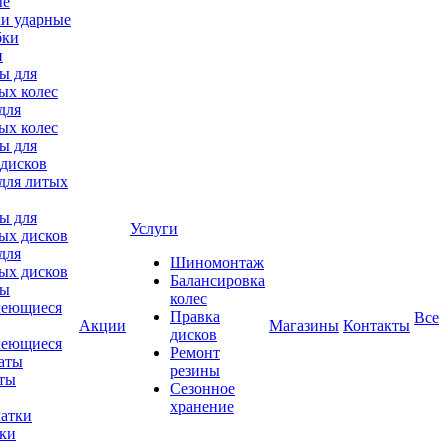
ки ударные
и
для
ых колес
для литых
Услуги
для
Шиномонтаж
ых дисков
Балансировка
колес
Правка
Все
Акции
Магазины
Контакты
дисков
леющиеся
Ремонт
аты
резины
Сезонное
хранение
тки