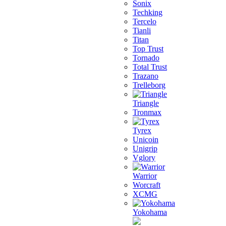
Sonix
Techking
Tercelo
Tianli
Titan
Top Trust
Tornado
Total Trust
Trazano
Trelleborg
Triangle
Tronmax
Tyrex
Unicoin
Unigrip
Vglory
Warrior
Worcraft
XCMG
Yokohama