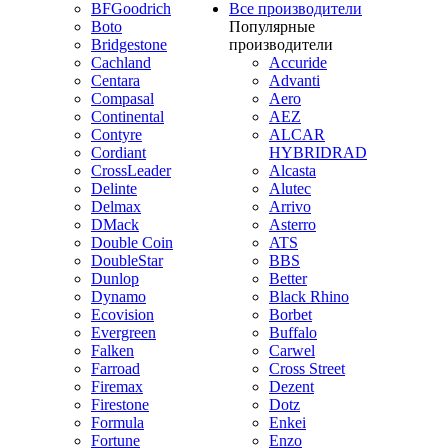
BFGoodrich
Все производители
Boto
Популярные
Bridgestone
производители
Cachland
Accuride
Centara
Advanti
Compasal
Aero
Continental
AEZ
Contyre
ALCAR
Cordiant
HYBRIDRAD
CrossLeader
Alcasta
Delinte
Alutec
Delmax
Arrivo
DMack
Asterro
Double Coin
ATS
DoubleStar
BBS
Dunlop
Better
Dynamo
Black Rhino
Ecovision
Borbet
Evergreen
Buffalo
Falken
Carwel
Farroad
Cross Street
Firemax
Dezent
Firestone
Dotz
Formula
Enkei
Fortune
Enzo