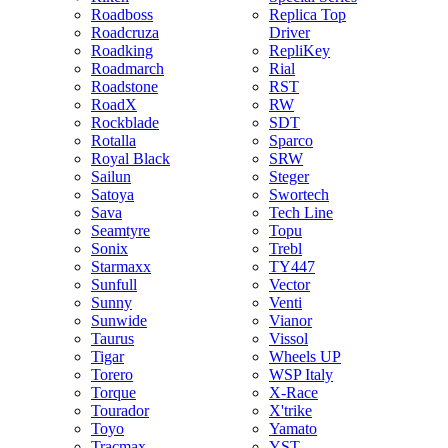
Roadboss
Replica Top
Roadcruza
Driver
Roadking
RepliKey
Roadmarch
Rial
Roadstone
RST
RoadX
RW
Rockblade
SDT
Rotalla
Sparco
Royal Black
SRW
Sailun
Steger
Satoya
Swortech
Sava
Tech Line
Seamtyre
Topu
Sonix
Trebl
Starmaxx
TY447
Sunfull
Vector
Sunny
Venti
Sunwide
Vianor
Taurus
Vissol
Tigar
Wheels UP
Torero
WSP Italy
Torque
X-Race
Tourador
X'trike
Toyo
Yamato
Tracmax
YST