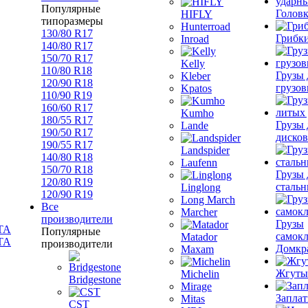
Популярные
Голов
HIFLY
типоразмеры
Hunterroad
130/80 R17
Грибк
Inroad
140/80 R17
150/70 R17
Kelly
110/80 R18
Грузы 
Kleber
120/90 R18
грузов
Kpatos
110/90 R19
160/60 R17
Kumho
180/55 R17
Грузы 
Lande
190/50 R17
дисков
190/55 R17
Landspider
140/80 R18
Laufenn
150/70 R18
Грузы 
120/80 R19
стальн
Linglong
120/90 R19
Long March
Все
Marcher
производители
Грузы
Популярные
самок
Matador
TA
производители
Домкр
Maxam
Жгуты
Michelin
Bridgestone
Mirage
Запла
Mitas
CST