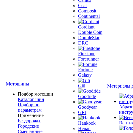
Camso
Ceat
Composit
Continental
Cordiant
Double Coin
DoubleStar
DRC
Firestone
Forerunner
Fortune
Galaxy
Мотошины
Giti
Материалы 
Подбор мотошин
Goodride
Каталог шин
Подбор по
Абраз
Goodyear
параметрам
инстр
GRI
Применение
Бездорожье
Венти
Hankook
Городские
Henan
Смешанные