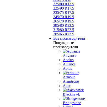
225/80 R17.5
225/90 R17.5
235/75 R17.5
245/70 R19.5
265/70 R19.5
295/80 R22.5
315/80 R22.5
385/65 R22.5
Все производители
Популярные
производители
Advance
Aeolus
Alliance
Aplus
Armour
Armstrong
Attar
Blackhawk
Bridgestone