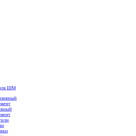
для ШМ
ивный
умент
ли