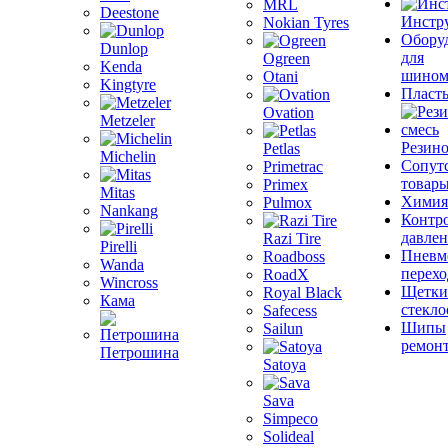
MRL
Deestone
Инстр
Nokian Tyres
Обору
Dunlop
для
Ogreen
Kenda
шином
Otani
Kingtyre
Пласт
Ovation
Metzeler
Резино
Petlas
Michelin
Сопут
Primetrac
товар
Primex
Mitas
Химия
Pulmox
Nankang
Контр
давле
Razi Tire
Pirelli
Пневм
Roadboss
Wanda
перех
RoadX
Wincross
Щетки
Royal Black
Кама
стекло
Safecess
Шипы
Sailun
ремон
Петрошина
Satoya
Sava
Simpeco
Solideal