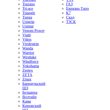
Trazano
ГАЗ
Tri-ace
Евразиа Тапо
Triangle
К7
Tunga
Скад
Unigrip
ТЗСК
Unistar
Venom Power
Viatti
Vittos
Vredestein
Wanda
Warrior
Westlake
Windforce
Yokohama
Zeetex
ZETA
Zmax
Барнаульский
ШЗ
Белшина
Волтайр
Кама
Кировский