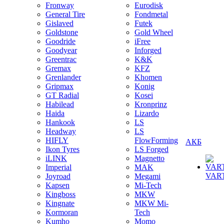
Fronway
Eurodisk
General Tire
Fondmetal
Gislaved
Futek
Goldstone
Gold Wheel
Goodride
iFree
Goodyear
Inforged
Greentrac
K&K
Gremax
KFZ
Grenlander
Khomen
Gripmax
Konig
GT Radial
Kosei
Habilead
Kronprinz
Haida
Lizardo
Hankook
LS
Headway
LS
HIFLY
FlowForming
АКБ
Ikon Tyres
LS Forged
iLINK
Magnetto
Imperial
MAK
VAR
Joyroad
Megami
Kapsen
Mi-Tech
Kingboss
MKW
Kingnate
MKW Mi-
Kormoran
Tech
Kumho
Momo