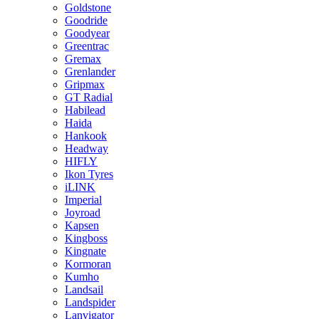
Goldstone
Goodride
Goodyear
Greentrac
Gremax
Grenlander
Gripmax
GT Radial
Habilead
Haida
Hankook
Headway
HIFLY
Ikon Tyres
iLINK
Imperial
Joyroad
Kapsen
Kingboss
Kingnate
Kormoran
Kumho
Landsail
Landspider
Lanvigator