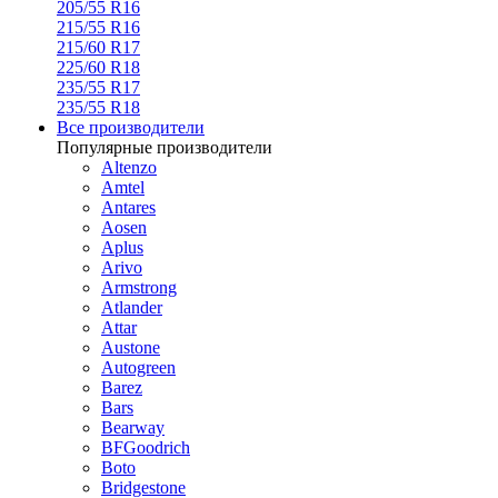
205/55 R16
215/55 R16
215/60 R17
225/60 R18
235/55 R17
235/55 R18
Все производители
Популярные производители
Altenzo
Amtel
Antares
Aosen
Aplus
Arivo
Armstrong
Atlander
Attar
Austone
Autogreen
Barez
Bars
Bearway
BFGoodrich
Boto
Bridgestone