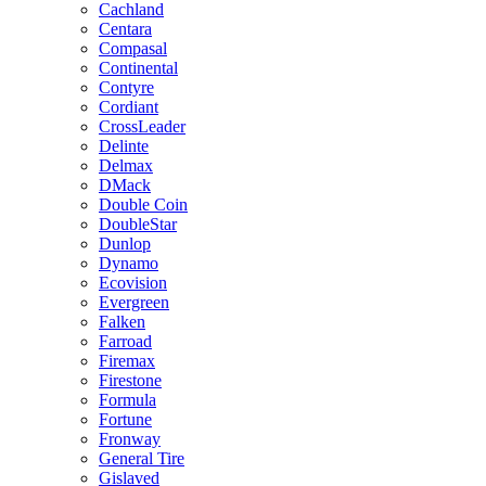
Cachland
Centara
Compasal
Continental
Contyre
Cordiant
CrossLeader
Delinte
Delmax
DMack
Double Coin
DoubleStar
Dunlop
Dynamo
Ecovision
Evergreen
Falken
Farroad
Firemax
Firestone
Formula
Fortune
Fronway
General Tire
Gislaved