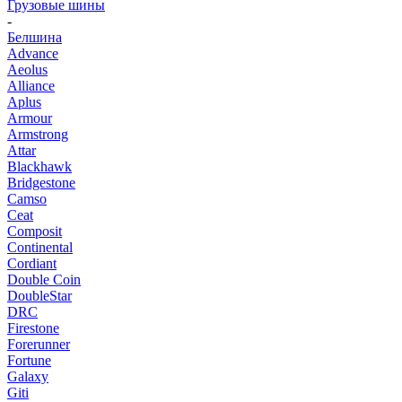
Грузовые шины
-
Белшина
Advance
Aeolus
Alliance
Aplus
Armour
Armstrong
Attar
Blackhawk
Bridgestone
Camso
Ceat
Composit
Continental
Cordiant
Double Coin
DoubleStar
DRC
Firestone
Forerunner
Fortune
Galaxy
Giti