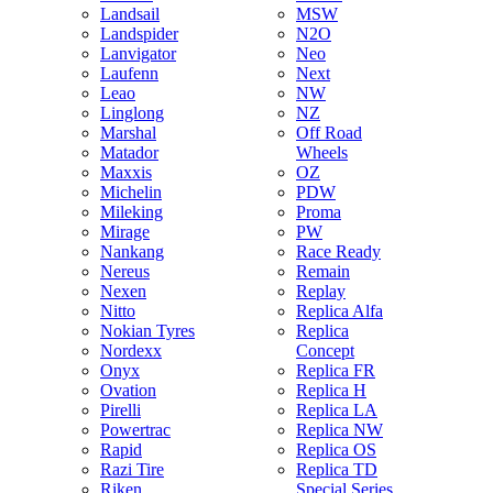
Landsail
MSW
Landspider
N2O
Lanvigator
Neo
Laufenn
Next
Leao
NW
Linglong
NZ
Marshal
Off Road
Matador
Wheels
Maxxis
OZ
Michelin
PDW
Mileking
Proma
Mirage
PW
Nankang
Race Ready
Nereus
Remain
Nexen
Replay
Nitto
Replica Alfa
Nokian Tyres
Replica
Nordexx
Concept
Onyx
Replica FR
Ovation
Replica H
Pirelli
Replica LA
Powertrac
Replica NW
Rapid
Replica OS
Razi Tire
Replica TD
Riken
Special Series