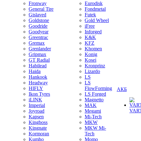
Fronway
Eurodisk
General Tire
Fondmetal
Gislaved
Futek
Goldstone
Gold Wheel
Goodride
iFree
Goodyear
Inforged
Greentrac
K&K
Gremax
KFZ
Grenlander
Khomen
Gripmax
Konig
GT Radial
Kosei
Habilead
Kronprinz
Haida
Lizardo
Hankook
LS
Headway
LS
HIFLY
FlowForming
АКБ
Ikon Tyres
LS Forged
iLINK
Magnetto
Imperial
MAK
VAR
Joyroad
Megami
Kapsen
Mi-Tech
Kingboss
MKW
Kingnate
MKW Mi-
Kormoran
Tech
Kumho
Momo