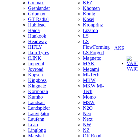
Gremax
KFZ
Grenlander
Khomen
Gripmax
Konig
GT Radial
Kosei
Habilead
Kronprinz
Haida
Lizardo
Hankook
LS
Headway
LS
HIFLY
FlowForming
АКБ
Ikon Tyres
LS Forged
iLINK
Magnetto
Imperial
MAK
VAR
Joyroad
Megami
Kapsen
Mi-Tech
Kingboss
MKW
Kingnate
MKW Mi-
Kormoran
Tech
Kumho
Momo
Landsail
MSW
Landspider
N2O
Lanvigator
Neo
Laufenn
Next
Leao
NW
Linglong
NZ
Marshal
Off Road