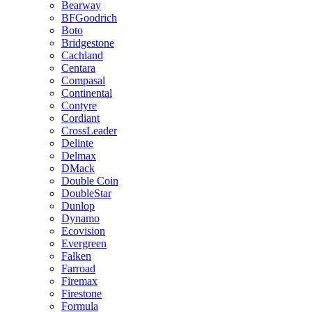
Bearway
BFGoodrich
Boto
Bridgestone
Cachland
Centara
Compasal
Continental
Contyre
Cordiant
CrossLeader
Delinte
Delmax
DMack
Double Coin
DoubleStar
Dunlop
Dynamo
Ecovision
Evergreen
Falken
Farroad
Firemax
Firestone
Formula