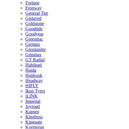
Fortune
Fronway
General Tire
Gislaved
Goldstone
Goodride
Goodyear
Greentrac
Gremax
Grenlander
Gripmax
GT Radial
Habilead
Haida
Hankook
Headway
HIFLY
Ikon Tyres
iLINK
Imperial
Joyroad
Kapsen
Kingboss
Kingnate
Kormoran