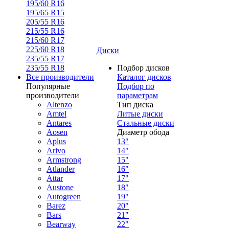
195/60 R16
195/65 R15
205/55 R16
215/55 R16
215/60 R17
225/60 R18
Диски
235/55 R17
235/55 R18
Подбор дисков
Все производители
Каталог дисков
Популярные
Подбор по
производители
параметрам
Altenzo
Тип диска
Amtel
Литые диски
Antares
Стальные диски
Aosen
Диаметр обода
Aplus
13"
Arivo
14"
Armstrong
15"
Atlander
16"
Attar
17"
Austone
18"
Autogreen
19"
Barez
20"
Bars
21"
Bearway
22"