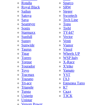
Rotalla
Sparco
Royal Black
SRW
Sailun
Steger
Satoya
Swortech
Sava
Tech Line
Seamtyre
Topu
Sonix
Trebl
Starmaxx
TY447
Sunfull
Vector
Sunny
Venti
Sunwide
Vianor
Taurus
Vissol
Tigar
Wheels UP
Torero
WSP Italy
Torque
X-Race
Tourador
X'trike
Toyo
Yamato
Tracmax
YST
Trazano
ГАЗ
Tri-ace
Евразиа Тапо
Triangle
К7
Tunga
Скад
Unigrip
ТЗСК
Unistar
Venom Power