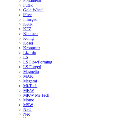
Fondmetal
Futek
Gold Wheel
iFree
Inforged
K&K
KFZ
Khomen
Konig
Kosei
Kronprinz
Lizardo
LS
LS FlowForming
LS Forged
Magnetto
MAK
Megami
Mi-Tech
MKW
MKW Mi-Tech
Momo
MSW
N2O
Neo