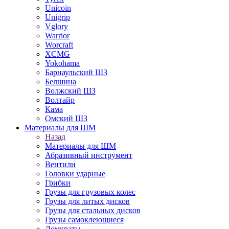
Unicoin
Unigrip
Vglory
Warrior
Worcraft
XCMG
Yokohama
Барнаульский ШЗ
Белшина
Волжский ШЗ
Волтайр
Кама
Омский ШЗ
Материалы для ШМ
Назад
Материалы для ШМ
Абразивный инструмент
Вентили
Головки ударные
Грибки
Грузы для грузовых колес
Грузы для литых дисков
Грузы для стальных дисков
Грузы самоклеющиеся
Домкраты