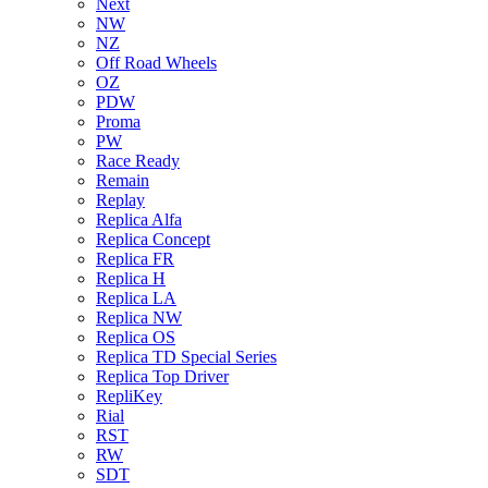
Next
NW
NZ
Off Road Wheels
OZ
PDW
Proma
PW
Race Ready
Remain
Replay
Replica Alfa
Replica Concept
Replica FR
Replica H
Replica LA
Replica NW
Replica OS
Replica TD Special Series
Replica Top Driver
RepliKey
Rial
RST
RW
SDT