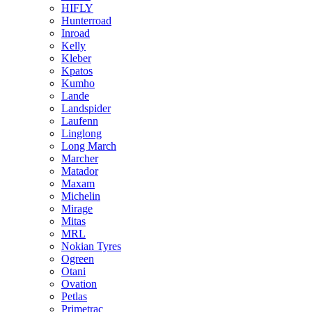
HIFLY
Hunterroad
Inroad
Kelly
Kleber
Kpatos
Kumho
Lande
Landspider
Laufenn
Linglong
Long March
Marcher
Matador
Maxam
Michelin
Mirage
Mitas
MRL
Nokian Tyres
Ogreen
Otani
Ovation
Petlas
Primetrac