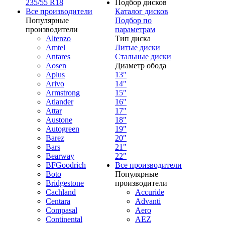
235/55 R18
Подбор дисков
Все производители
Каталог дисков
Популярные
Подбор по
производители
параметрам
Altenzo
Тип диска
Amtel
Литые диски
Antares
Стальные диски
Aosen
Диаметр обода
Aplus
13"
Arivo
14"
Armstrong
15"
Atlander
16"
Attar
17"
Austone
18"
Autogreen
19"
Barez
20"
Bars
21"
Bearway
22"
BFGoodrich
Все производители
Boto
Популярные
Bridgestone
производители
Cachland
Accuride
Centara
Advanti
Compasal
Aero
Continental
AEZ