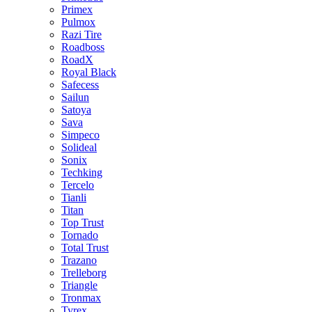
Primex
Pulmox
Razi Tire
Roadboss
RoadX
Royal Black
Safecess
Sailun
Satoya
Sava
Simpeco
Solideal
Sonix
Techking
Tercelo
Tianli
Titan
Top Trust
Tornado
Total Trust
Trazano
Trelleborg
Triangle
Tronmax
Tyrex