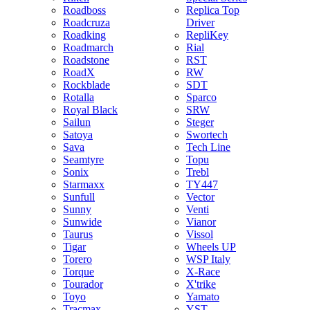
Roadboss
Replica Top
Roadcruza
Driver
Roadking
RepliKey
Roadmarch
Rial
Roadstone
RST
RoadX
RW
Rockblade
SDT
Rotalla
Sparco
Royal Black
SRW
Sailun
Steger
Satoya
Swortech
Sava
Tech Line
Seamtyre
Topu
Sonix
Trebl
Starmaxx
TY447
Sunfull
Vector
Sunny
Venti
Sunwide
Vianor
Taurus
Vissol
Tigar
Wheels UP
Torero
WSP Italy
Torque
X-Race
Tourador
X'trike
Toyo
Yamato
Tracmax
YST