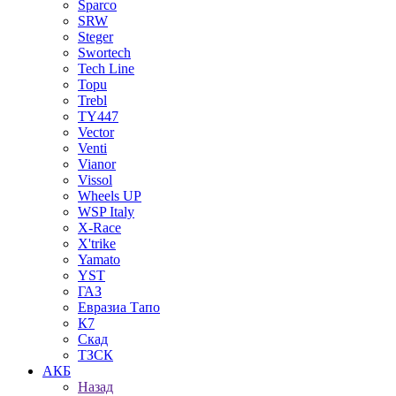
Sparco
SRW
Steger
Swortech
Tech Line
Topu
Trebl
TY447
Vector
Venti
Vianor
Vissol
Wheels UP
WSP Italy
X-Race
X'trike
Yamato
YST
ГАЗ
Евразиа Тапо
К7
Скад
ТЗСК
АКБ
Назад