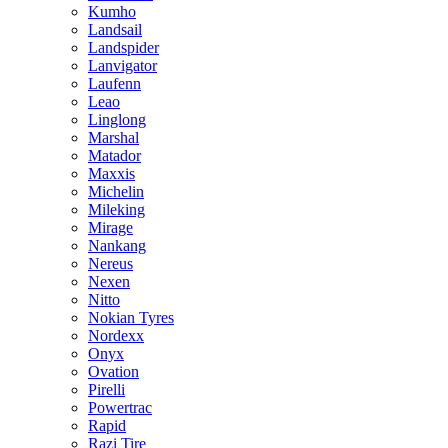
Kumho
Landsail
Landspider
Lanvigator
Laufenn
Leao
Linglong
Marshal
Matador
Maxxis
Michelin
Mileking
Mirage
Nankang
Nereus
Nexen
Nitto
Nokian Tyres
Nordexx
Onyx
Ovation
Pirelli
Powertrac
Rapid
Razi Tire