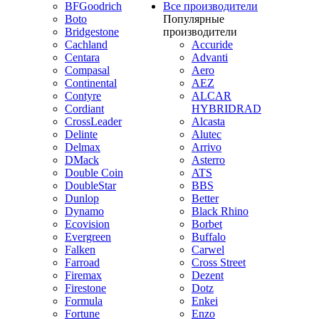
BFGoodrich
Все производители
Boto
Популярные
Bridgestone
производители
Cachland
Accuride
Centara
Advanti
Compasal
Aero
Continental
AEZ
Contyre
ALCAR
Cordiant
HYBRIDRAD
CrossLeader
Alcasta
Delinte
Alutec
Delmax
Arrivo
DMack
Asterro
Double Coin
ATS
DoubleStar
BBS
Dunlop
Better
Dynamo
Black Rhino
Ecovision
Borbet
Evergreen
Buffalo
Falken
Carwel
Farroad
Cross Street
Firemax
Dezent
Firestone
Dotz
Formula
Enkei
Fortune
Enzo