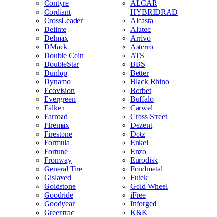
Contyre
ALCAR
Cordiant
HYBRIDRAD
CrossLeader
Alcasta
Delinte
Alutec
Delmax
Arrivo
DMack
Asterro
Double Coin
ATS
DoubleStar
BBS
Dunlop
Better
Dynamo
Black Rhino
Ecovision
Borbet
Evergreen
Buffalo
Falken
Carwel
Farroad
Cross Street
Firemax
Dezent
Firestone
Dotz
Formula
Enkei
Fortune
Enzo
Fronway
Eurodisk
General Tire
Fondmetal
Gislaved
Futek
Goldstone
Gold Wheel
Goodride
iFree
Goodyear
Inforged
Greentrac
K&K