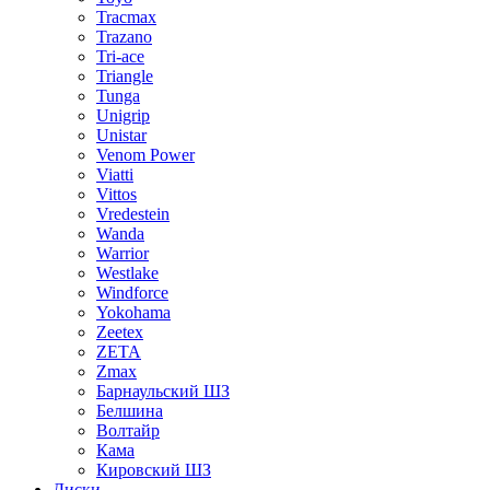
Tracmax
Trazano
Tri-ace
Triangle
Tunga
Unigrip
Unistar
Venom Power
Viatti
Vittos
Vredestein
Wanda
Warrior
Westlake
Windforce
Yokohama
Zeetex
ZETA
Zmax
Барнаульский ШЗ
Белшина
Волтайр
Кама
Кировский ШЗ
Диски