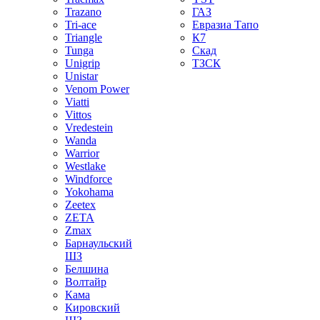
Trazano
ГАЗ
Tri-ace
Евразиа Тапо
Triangle
К7
Tunga
Скад
Unigrip
ТЗСК
Unistar
Venom Power
Viatti
Vittos
Vredestein
Wanda
Warrior
Westlake
Windforce
Yokohama
Zeetex
ZETA
Zmax
Барнаульский
ШЗ
Белшина
Волтайр
Кама
Кировский