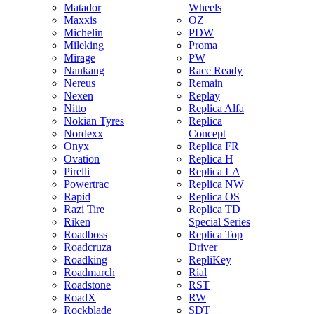
Matador
Wheels
Maxxis
OZ
Michelin
PDW
Mileking
Proma
Mirage
PW
Nankang
Race Ready
Nereus
Remain
Nexen
Replay
Nitto
Replica Alfa
Nokian Tyres
Replica
Nordexx
Concept
Onyx
Replica FR
Ovation
Replica H
Pirelli
Replica LA
Powertrac
Replica NW
Rapid
Replica OS
Razi Tire
Replica TD
Riken
Special Series
Roadboss
Replica Top
Roadcruza
Driver
Roadking
RepliKey
Roadmarch
Rial
Roadstone
RST
RoadX
RW
Rockblade
SDT