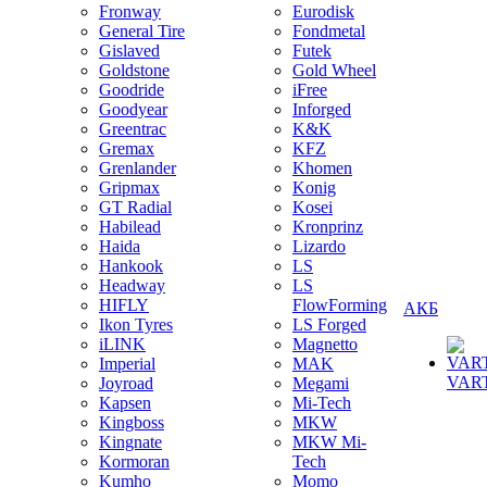
Fronway
Eurodisk
General Tire
Fondmetal
Gislaved
Futek
Goldstone
Gold Wheel
Goodride
iFree
Goodyear
Inforged
Greentrac
K&K
Gremax
KFZ
Grenlander
Khomen
Gripmax
Konig
GT Radial
Kosei
Habilead
Kronprinz
Haida
Lizardo
Hankook
LS
Headway
LS
HIFLY
FlowForming
АКБ
Ikon Tyres
LS Forged
iLINK
Magnetto
Imperial
MAK
VAR
Joyroad
Megami
Kapsen
Mi-Tech
Kingboss
MKW
Kingnate
MKW Mi-
Kormoran
Tech
Kumho
Momo