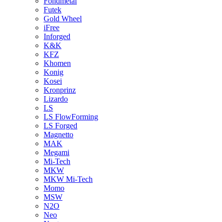
Fondmetal
Futek
Gold Wheel
iFree
Inforged
K&K
KFZ
Khomen
Konig
Kosei
Kronprinz
Lizardo
LS
LS FlowForming
LS Forged
Magnetto
MAK
Megami
Mi-Tech
MKW
MKW Mi-Tech
Momo
MSW
N2O
Neo