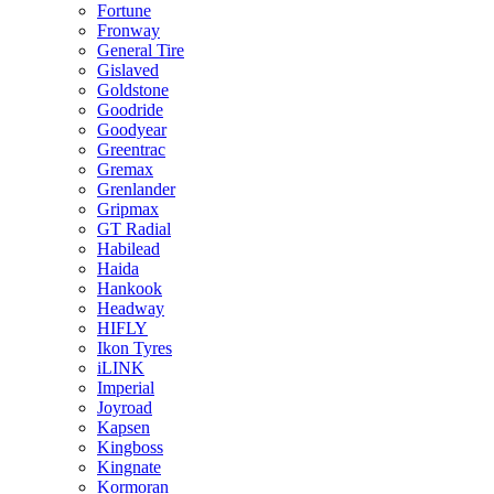
Fortune
Fronway
General Tire
Gislaved
Goldstone
Goodride
Goodyear
Greentrac
Gremax
Grenlander
Gripmax
GT Radial
Habilead
Haida
Hankook
Headway
HIFLY
Ikon Tyres
iLINK
Imperial
Joyroad
Kapsen
Kingboss
Kingnate
Kormoran