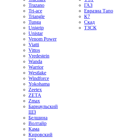
Trazano
ГАЗ
Tri-ace
Евразиа Тапо
Triangle
К7
Tunga
Скад
Unigrip
ТЗСК
Unistar
Venom Power
Viatti
Vittos
Vredestein
Wanda
Warrior
Westlake
Windforce
Yokohama
Zeetex
ZETA
Zmax
Барнаульский
ШЗ
Белшина
Волтайр
Кама
Кировский