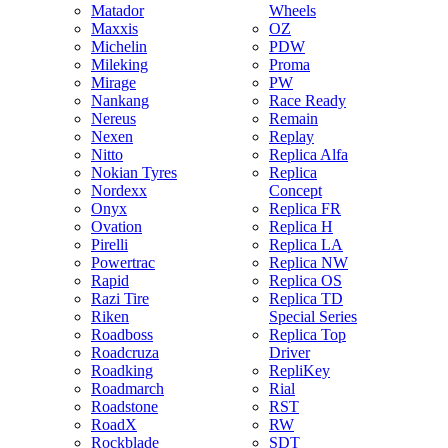
Matador
Wheels
Maxxis
OZ
Michelin
PDW
Mileking
Proma
Mirage
PW
Nankang
Race Ready
Nereus
Remain
Nexen
Replay
Nitto
Replica Alfa
Nokian Tyres
Replica
Nordexx
Concept
Onyx
Replica FR
Ovation
Replica H
Pirelli
Replica LA
Powertrac
Replica NW
Rapid
Replica OS
Razi Tire
Replica TD
Riken
Special Series
Roadboss
Replica Top
Roadcruza
Driver
Roadking
RepliKey
Roadmarch
Rial
Roadstone
RST
RoadX
RW
Rockblade
SDT