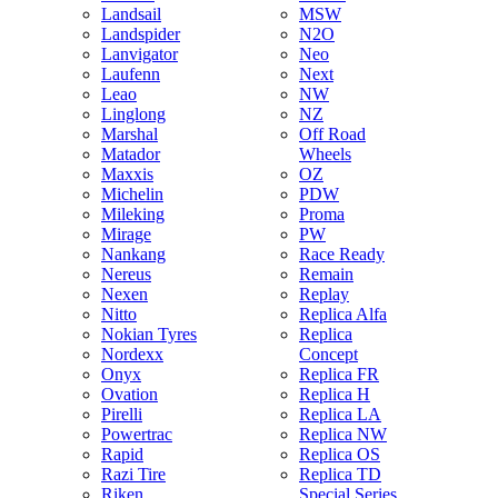
Landsail
MSW
Landspider
N2O
Lanvigator
Neo
Laufenn
Next
Leao
NW
Linglong
NZ
Marshal
Off Road
Matador
Wheels
Maxxis
OZ
Michelin
PDW
Mileking
Proma
Mirage
PW
Nankang
Race Ready
Nereus
Remain
Nexen
Replay
Nitto
Replica Alfa
Nokian Tyres
Replica
Nordexx
Concept
Onyx
Replica FR
Ovation
Replica H
Pirelli
Replica LA
Powertrac
Replica NW
Rapid
Replica OS
Razi Tire
Replica TD
Riken
Special Series