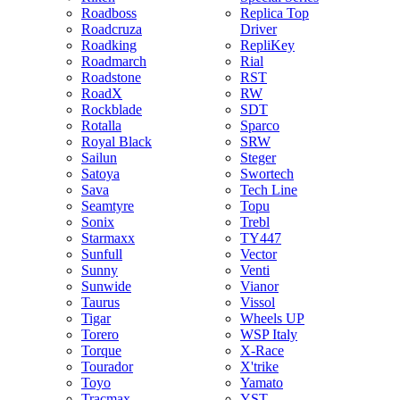
Roadboss
Replica Top
Roadcruza
Driver
Roadking
RepliKey
Roadmarch
Rial
Roadstone
RST
RoadX
RW
Rockblade
SDT
Rotalla
Sparco
Royal Black
SRW
Sailun
Steger
Satoya
Swortech
Sava
Tech Line
Seamtyre
Topu
Sonix
Trebl
Starmaxx
TY447
Sunfull
Vector
Sunny
Venti
Sunwide
Vianor
Taurus
Vissol
Tigar
Wheels UP
Torero
WSP Italy
Torque
X-Race
Tourador
X'trike
Toyo
Yamato
Tracmax
YST