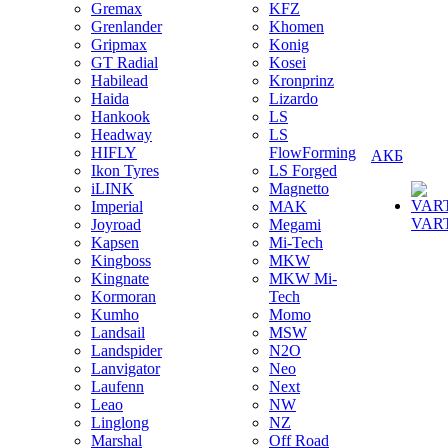
Gremax
KFZ
Grenlander
Khomen
Gripmax
Konig
GT Radial
Kosei
Habilead
Kronprinz
Haida
Lizardo
Hankook
LS
Headway
LS
HIFLY
FlowForming
АКБ
Ikon Tyres
LS Forged
iLINK
Magnetto
Imperial
MAK
VAR
Joyroad
Megami
Kapsen
Mi-Tech
Kingboss
MKW
Kingnate
MKW Mi-
Kormoran
Tech
Kumho
Momo
Landsail
MSW
Landspider
N2O
Lanvigator
Neo
Laufenn
Next
Leao
NW
Linglong
NZ
Marshal
Off Road