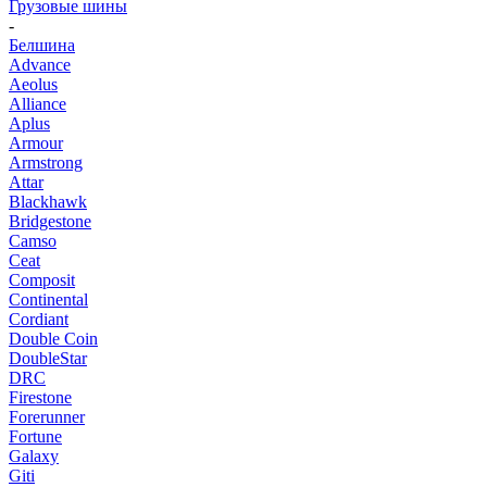
Грузовые шины
-
Белшина
Advance
Aeolus
Alliance
Aplus
Armour
Armstrong
Attar
Blackhawk
Bridgestone
Camso
Ceat
Composit
Continental
Cordiant
Double Coin
DoubleStar
DRC
Firestone
Forerunner
Fortune
Galaxy
Giti