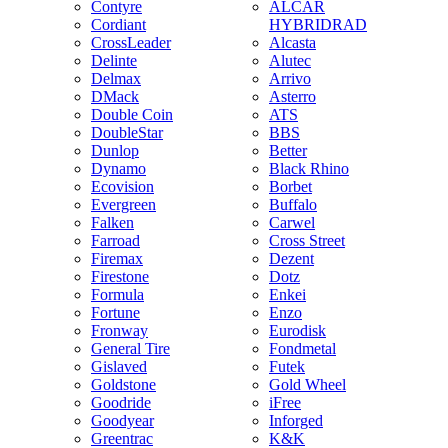
Contyre
ALCAR
Cordiant
HYBRIDRAD
CrossLeader
Alcasta
Delinte
Alutec
Delmax
Arrivo
DMack
Asterro
Double Coin
ATS
DoubleStar
BBS
Dunlop
Better
Dynamo
Black Rhino
Ecovision
Borbet
Evergreen
Buffalo
Falken
Carwel
Farroad
Cross Street
Firemax
Dezent
Firestone
Dotz
Formula
Enkei
Fortune
Enzo
Fronway
Eurodisk
General Tire
Fondmetal
Gislaved
Futek
Goldstone
Gold Wheel
Goodride
iFree
Goodyear
Inforged
Greentrac
K&K