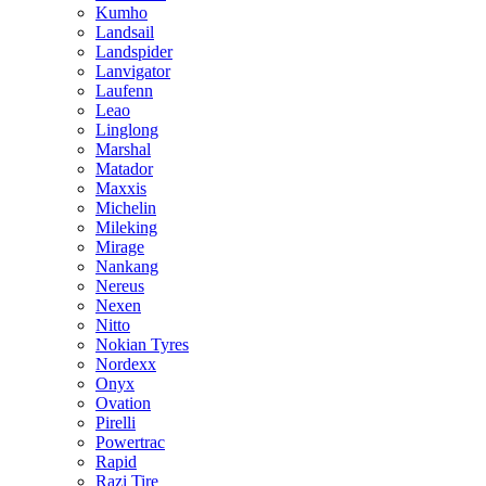
Kumho
Landsail
Landspider
Lanvigator
Laufenn
Leao
Linglong
Marshal
Matador
Maxxis
Michelin
Mileking
Mirage
Nankang
Nereus
Nexen
Nitto
Nokian Tyres
Nordexx
Onyx
Ovation
Pirelli
Powertrac
Rapid
Razi Tire