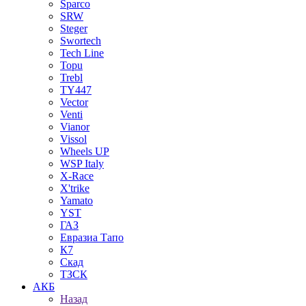
Sparco
SRW
Steger
Swortech
Tech Line
Topu
Trebl
TY447
Vector
Venti
Vianor
Vissol
Wheels UP
WSP Italy
X-Race
X'trike
Yamato
YST
ГАЗ
Евразиа Тапо
К7
Скад
ТЗСК
АКБ
Назад