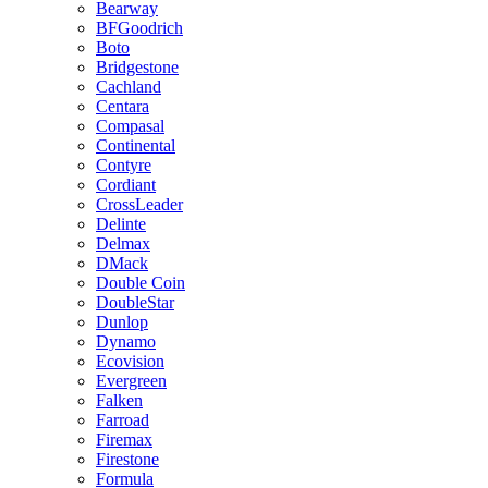
Bearway
BFGoodrich
Boto
Bridgestone
Cachland
Centara
Compasal
Continental
Contyre
Cordiant
CrossLeader
Delinte
Delmax
DMack
Double Coin
DoubleStar
Dunlop
Dynamo
Ecovision
Evergreen
Falken
Farroad
Firemax
Firestone
Formula