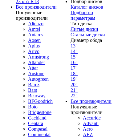
235/55 R18
Подбор дисков
Все производители
Каталог дисков
Популярные
Подбор по
производители
параметрам
Altenzo
Тип диска
Amtel
Литые диски
Antares
Стальные диски
Aosen
Диаметр обода
Aplus
13"
Arivo
14"
Armstrong
15"
Atlander
16"
Attar
17"
Austone
18"
Autogreen
19"
Barez
20"
Bars
21"
Bearway
22"
BFGoodrich
Все производители
Boto
Популярные
Bridgestone
производители
Cachland
Accuride
Centara
Advanti
Compasal
Aero
Continental
AEZ