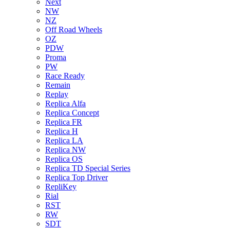
Next
NW
NZ
Off Road Wheels
OZ
PDW
Proma
PW
Race Ready
Remain
Replay
Replica Alfa
Replica Concept
Replica FR
Replica H
Replica LA
Replica NW
Replica OS
Replica TD Special Series
Replica Top Driver
RepliKey
Rial
RST
RW
SDT