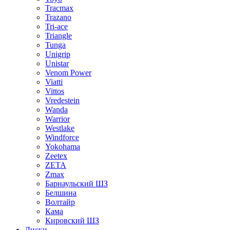
Tracmax
Trazano
Tri-ace
Triangle
Tunga
Unigrip
Unistar
Venom Power
Viatti
Vittos
Vredestein
Wanda
Warrior
Westlake
Windforce
Yokohama
Zeetex
ZETA
Zmax
Барнаульский ШЗ
Белшина
Волтайр
Кама
Кировский ШЗ
Диски