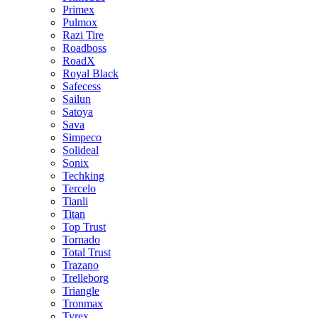
Primex
Pulmox
Razi Tire
Roadboss
RoadX
Royal Black
Safecess
Sailun
Satoya
Sava
Simpeco
Solideal
Sonix
Techking
Tercelo
Tianli
Titan
Top Trust
Tornado
Total Trust
Trazano
Trelleborg
Triangle
Tronmax
Tyrex