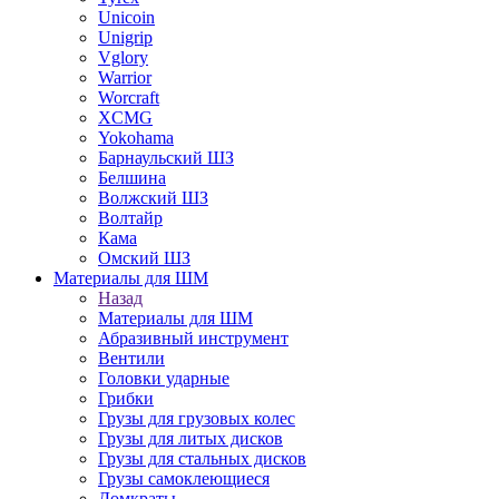
Unicoin
Unigrip
Vglory
Warrior
Worcraft
XCMG
Yokohama
Барнаульский ШЗ
Белшина
Волжский ШЗ
Волтайр
Кама
Омский ШЗ
Материалы для ШМ
Назад
Материалы для ШМ
Абразивный инструмент
Вентили
Головки ударные
Грибки
Грузы для грузовых колес
Грузы для литых дисков
Грузы для стальных дисков
Грузы самоклеющиеся
Домкраты