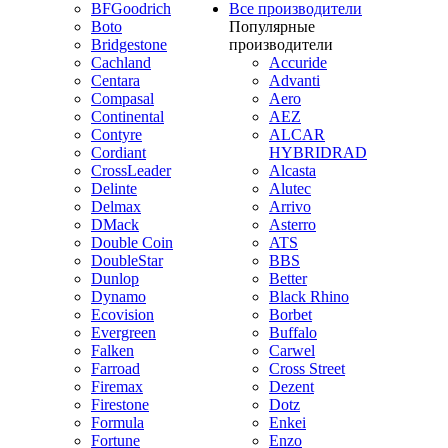
BFGoodrich
Все производители
Boto
Популярные
Bridgestone
производители
Cachland
Accuride
Centara
Advanti
Compasal
Aero
Continental
AEZ
Contyre
ALCAR
Cordiant
HYBRIDRAD
CrossLeader
Alcasta
Delinte
Alutec
Delmax
Arrivo
DMack
Asterro
Double Coin
ATS
DoubleStar
BBS
Dunlop
Better
Dynamo
Black Rhino
Ecovision
Borbet
Evergreen
Buffalo
Falken
Carwel
Farroad
Cross Street
Firemax
Dezent
Firestone
Dotz
Formula
Enkei
Fortune
Enzo