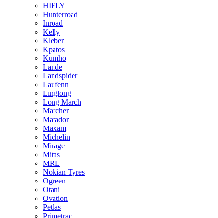
HIFLY
Hunterroad
Inroad
Kelly
Kleber
Kpatos
Kumho
Lande
Landspider
Laufenn
Linglong
Long March
Marcher
Matador
Maxam
Michelin
Mirage
Mitas
MRL
Nokian Tyres
Ogreen
Otani
Ovation
Petlas
Primetrac