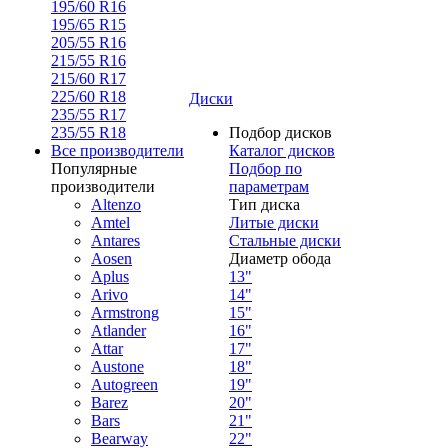
195/60 R16
195/65 R15
205/55 R16
215/55 R16
215/60 R17
225/60 R18
Диски
235/55 R17
235/55 R18
Подбор дисков
Все производители
Каталог дисков
Популярные
Подбор по
производители
параметрам
Altenzo
Тип диска
Amtel
Литые диски
Antares
Стальные диски
Aosen
Диаметр обода
Aplus
13"
Arivo
14"
Armstrong
15"
Atlander
16"
Attar
17"
Austone
18"
Autogreen
19"
Barez
20"
Bars
21"
Bearway
22"