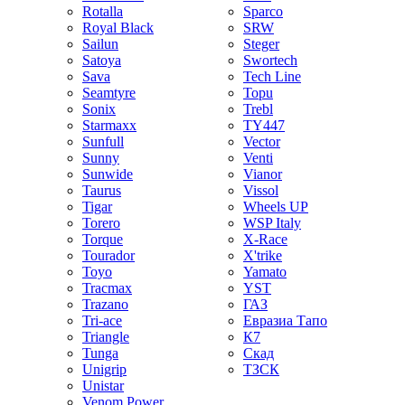
Rotalla
Sparco
Royal Black
SRW
Sailun
Steger
Satoya
Swortech
Sava
Tech Line
Seamtyre
Topu
Sonix
Trebl
Starmaxx
TY447
Sunfull
Vector
Sunny
Venti
Sunwide
Vianor
Taurus
Vissol
Tigar
Wheels UP
Torero
WSP Italy
Torque
X-Race
Tourador
X'trike
Toyo
Yamato
Tracmax
YST
Trazano
ГАЗ
Tri-ace
Евразиа Тапо
Triangle
К7
Tunga
Скад
Unigrip
ТЗСК
Unistar
Venom Power