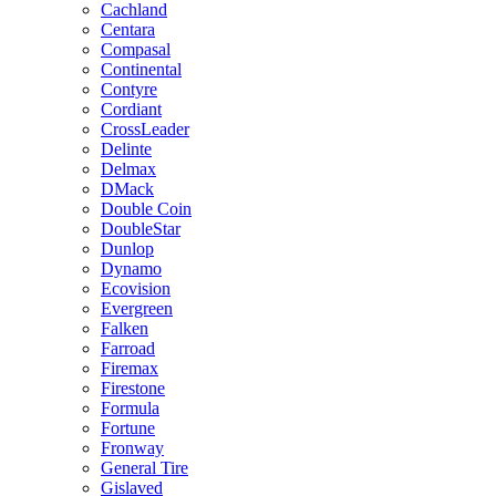
Cachland
Centara
Compasal
Continental
Contyre
Cordiant
CrossLeader
Delinte
Delmax
DMack
Double Coin
DoubleStar
Dunlop
Dynamo
Ecovision
Evergreen
Falken
Farroad
Firemax
Firestone
Formula
Fortune
Fronway
General Tire
Gislaved