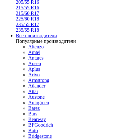
205/55 R16
215/55 R16
215/60 R17
225/60 R18
235/55 R17
235/55 R18
Все производители
Популярные производители
Altenzo
Amtel
Antares
Aosen
Aplus
Arivo
Armstrong
Atlander
Attar
Austone
Autogreen
Barez
Bars
Bearway
BFGoodrich
Boto
Bridgestone