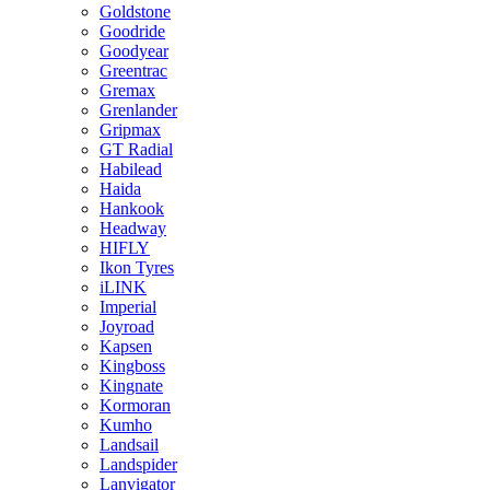
Goldstone
Goodride
Goodyear
Greentrac
Gremax
Grenlander
Gripmax
GT Radial
Habilead
Haida
Hankook
Headway
HIFLY
Ikon Tyres
iLINK
Imperial
Joyroad
Kapsen
Kingboss
Kingnate
Kormoran
Kumho
Landsail
Landspider
Lanvigator